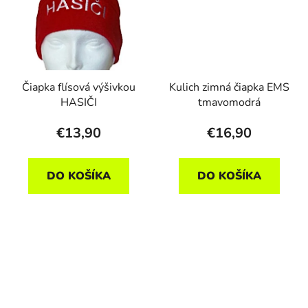
Čiapka flísová výšivkou
Kulich zimná čiapka EMS
HASIČI
tmavomodrá
€13,90
€16,90
DO KOŠÍKA
DO KOŠÍKA