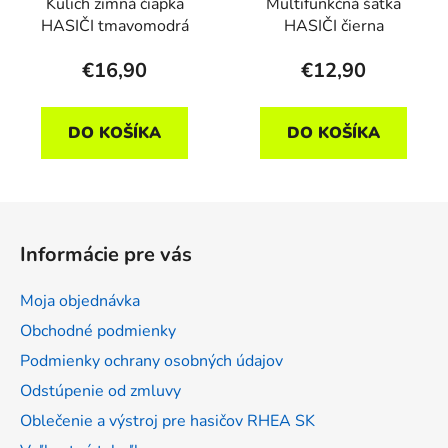
Kulich zimná čiapka
Multifunkčná šatka
HASIČI tmavomodrá
HASIČI čierna
€16,90
€12,90
DO KOŠÍKA
DO KOŠÍKA
Z
á
Informácie pre vás
p
ä
Moja objednávka
t
Obchodné podmienky
i
Podmienky ochrany osobných údajov
e
Odstúpenie od zmluvy
Oblečenie a výstroj pre hasičov RHEA SK