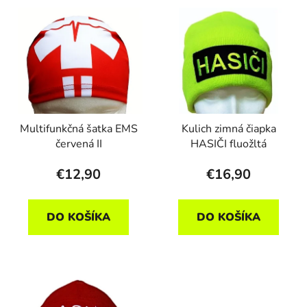
Multifunkčná šatka EMS
Kulich zimná čiapka
červená II
HASIČI fluožltá
€12,90
€16,90
DO KOŠÍKA
DO KOŠÍKA