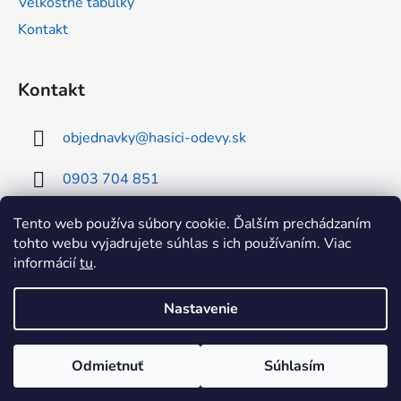
Veľkostné tabuľky
Kontakt
Kontakt
objednavky
@
hasici-odevy.sk
0903 704 851
0902 856 674
Tento web používa súbory cookie. Ďalším prechádzaním
tohto webu vyjadrujete súhlas s ich používaním. Viac
informácií
tu
.
Nastavenie
Vytvoril Shoptet
Odmietnuť
Súhlasím
Copyright 2026
RHEA SK hasici-odevy
. Všetky práva
vyhradené.