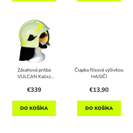
Zásahová prilba
Čiapka flísová výšivkou
VULCAN Kalisz
HASIČI
luminescenčná, zlatý šít
€339
€13,90
DO KOŠÍKA
DO KOŠÍKA