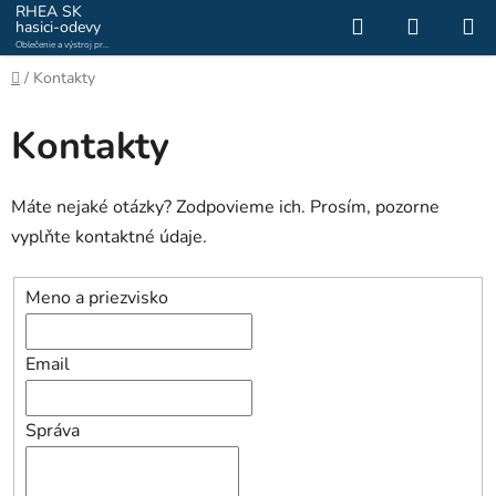
Prejsť
RHEA SK
Hľadať
NÁKUP
hasici-odevy
na
Oblečenie a výstroj pre
KOŠÍK
obsah
hasičov a záchranárov
Domov
/
Kontakty
Kontakty
Máte nejaké otázky? Zodpovieme ich. Prosím, pozorne
vyplňte kontaktné údaje.
Meno a priezvisko
Email
Správa