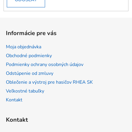
Z
á
Informácie pre vás
p
ä
Moja objednávka
t
Obchodné podmienky
i
Podmienky ochrany osobných údajov
e
Odstúpenie od zmluvy
Oblečenie a výstroj pre hasičov RHEA SK
Veľkostné tabuľky
Kontakt
Kontakt