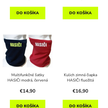
DO KOŠÍKA
DO KOŠÍKA
Multifunkčné šatky
Kulich zimná čiapka
HASIČI modrá, červená
HASIČI fluožltá
€14,90
€16,90
DO KOŠÍKA
DO KOŠÍKA