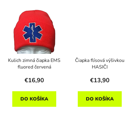
Kulich zimná čiapka EMS
Čiapka flísová výšivkou
fluored červená
HASIČI
€16,90
€13,90
DO KOŠÍKA
DO KOŠÍKA