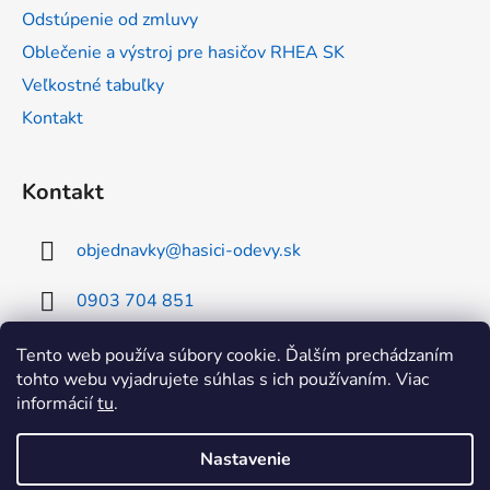
Odstúpenie od zmluvy
Oblečenie a výstroj pre hasičov RHEA SK
Veľkostné tabuľky
Kontakt
Kontakt
objednavky
@
hasici-odevy.sk
0903 704 851
0902 856 674
Tento web používa súbory cookie. Ďalším prechádzaním
tohto webu vyjadrujete súhlas s ich používaním. Viac
informácií
tu
.
Nastavenie