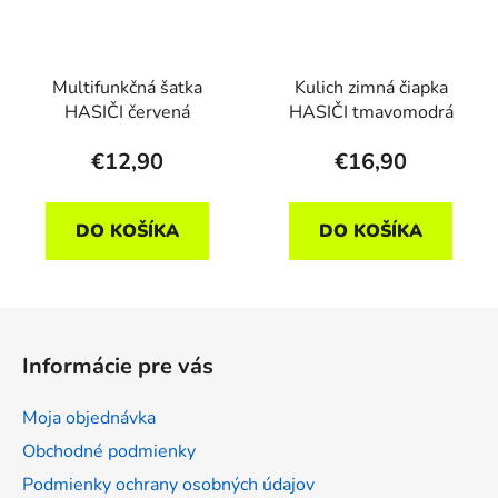
Multifunkčná šatka
Kulich zimná čiapka
HASIČI červená
HASIČI tmavomodrá
€12,90
€16,90
DO KOŠÍKA
DO KOŠÍKA
Z
á
Informácie pre vás
p
ä
Moja objednávka
t
Obchodné podmienky
i
Podmienky ochrany osobných údajov
e