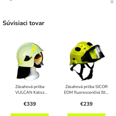
Súvisiaci tovar
Zásahová prilba
Zásahová prilba SICOR
VULCAN Kalisz
EOM fluorescenčná žltá,
luminescenčná, zlatý šít
okuliare
€339
€239