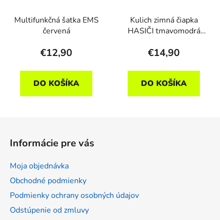
Multifunkčná šatka EMS
Kulich zimná čiapka
červená
HASIČI tmavomodrá
detská
€12,90
€14,90
DO KOŠÍKA
DO KOŠÍKA
Z
á
Informácie pre vás
p
ä
Moja objednávka
t
Obchodné podmienky
i
Podmienky ochrany osobných údajov
e
Odstúpenie od zmluvy