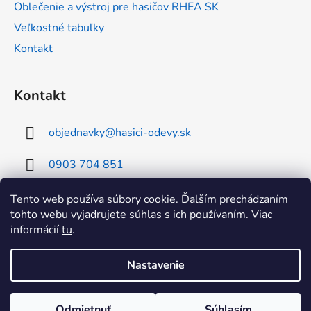
Oblečenie a výstroj pre hasičov RHEA SK
Veľkostné tabuľky
Kontakt
Kontakt
objednavky
@
hasici-odevy.sk
0903 704 851
0902 856 674
Tento web používa súbory cookie. Ďalším prechádzaním
tohto webu vyjadrujete súhlas s ich používaním. Viac
informácií
tu
.
Nastavenie
Vytvoril Shoptet
Odmietnuť
Súhlasím