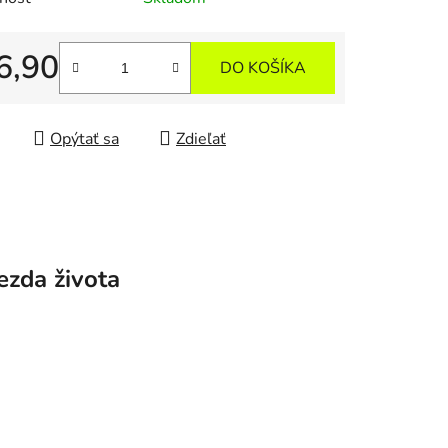
6,90
DO KOŠÍKA
tková cena:
Opýtať sa
Zdieľať
ezda života