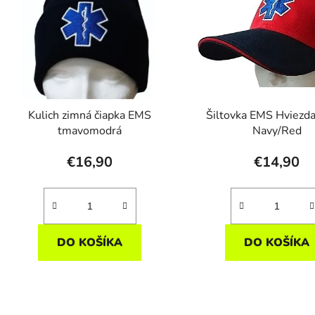
Kulich zimná čiapka EMS
Šiltovka EMS Hviezda
tmavomodrá
Navy/Red
€16,90
€14,90
DO KOŠÍKA
DO KOŠÍKA