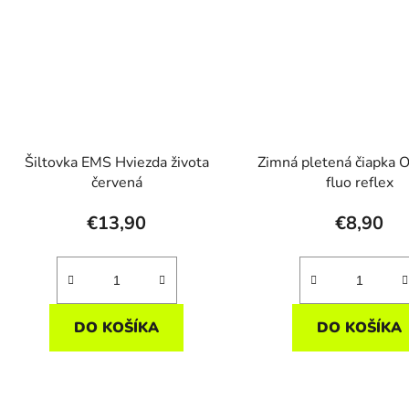
Šiltovka EMS Hviezda života
Zimná pletená čiapka
červená
fluo reflex
€13,90
€8,90
DO KOŠÍKA
DO KOŠÍKA