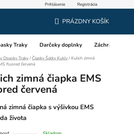
Prihlásenie
Registrácia
Oblečenie a výstroj pre hasičov RHEA SK
Veľkostné tabuľky
PRÁZDNY KOŠÍK
NÁKUPNÝ
KOŠÍK
asky Traky
Darčeky doplnky
Záchranári EMS
y Opasky Traky
/
Čiapky Šatky Kukly
/
Kulich zimná
MS fluored červená
ich zimná čiapka EMS
ored červená
ná zimná čiapka s výšivkou EMS
da života
nosť
Skladom