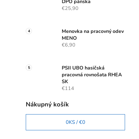
DPO pánska
€25,90
Menovka na pracovný odev
MENO
€6,90
PSII UBO hasičská
pracovná rovnošata RHEA
SK
€114
Nákupný košík
0
KS /
€0