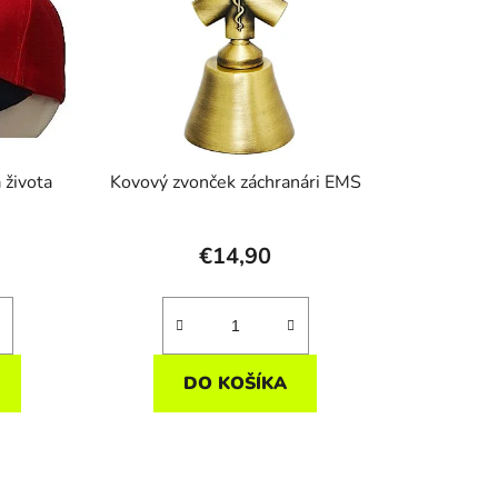
 života
Kovový zvonček záchranári EMS
€14,90
DO KOŠÍKA