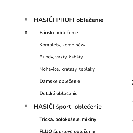
l
K
Preskočiť
HASIČI PROFI oblečenie
a
kategórie
t
Pánske oblečenie
e
g
Komplety, kombinézy
ó
r
Bundy, vesty, kabáty
i
e
Nohavice, kraťasy, tepláky
Dámske oblečenie
Detské oblečenie
HASIČI šport. oblečenie
Tričká, polokošele, mikiny
FLUO športové oblečenie