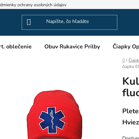
dmienky ochrany osobných údajov
Odstúpenie od zmluvy
t. oblečenie
Obuv Rukavice Prilby
Čiapky Op
Domov
/
Čiapk
čiapka E
Kul
flu
Plete
Hviez
Dostup