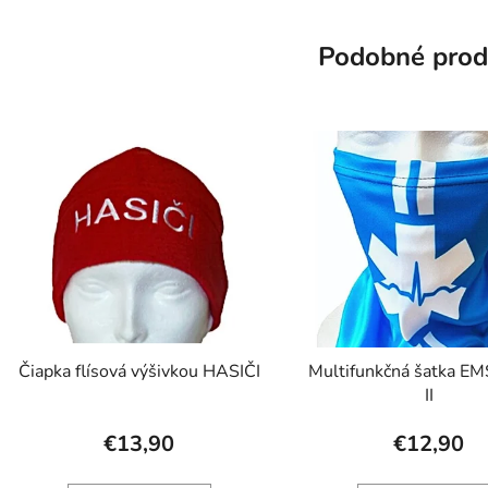
Podobné prod
Čiapka flísová výšivkou HASIČI
Multifunkčná šatka E
II
€13,90
€12,90