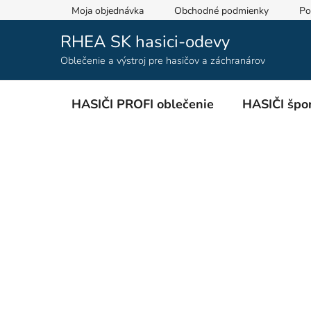
Prejsť
Moja objednávka
Obchodné podmienky
Po
na
obsah
RHEA SK hasici-odevy
Oblečenie a výstroj pre hasičov a záchranárov
HASIČI PROFI oblečenie
HASIČI špor
B
o
č
n
ý
p
a
n
e