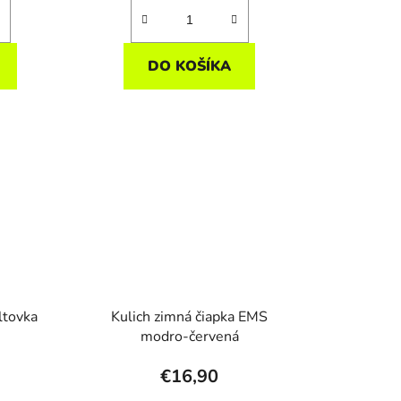
DO KOŠÍKA
ltovka
Kulich zimná čiapka EMS
modro-červená
€16,90