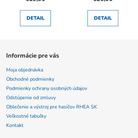
DETAIL
DETAIL
Z
á
Informácie pre vás
p
ä
Moja objednávka
t
Obchodné podmienky
i
Podmienky ochrany osobných údajov
e
Odstúpenie od zmluvy
Oblečenie a výstroj pre hasičov RHEA SK
Veľkostné tabuľky
Kontakt