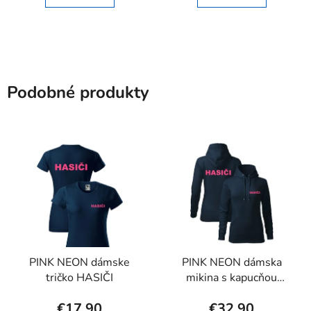
Podobné produkty
PINK NEON dámske
PINK NEON dámska
tričko HASIČI
mikina s kapucňou
HASIČI
€17,90
€32,90