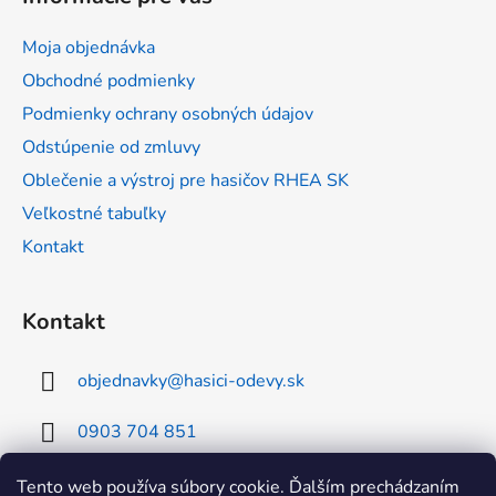
p
ä
Moja objednávka
t
Obchodné podmienky
i
Podmienky ochrany osobných údajov
e
Odstúpenie od zmluvy
Oblečenie a výstroj pre hasičov RHEA SK
Veľkostné tabuľky
Kontakt
Kontakt
objednavky
@
hasici-odevy.sk
0903 704 851
0902 856 674
Tento web používa súbory cookie. Ďalším prechádzaním