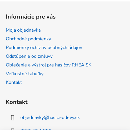
Z
á
Informácie pre vás
p
ä
Moja objednávka
t
Obchodné podmienky
i
Podmienky ochrany osobných údajov
e
Odstúpenie od zmluvy
Oblečenie a výstroj pre hasičov RHEA SK
Veľkostné tabuľky
Kontakt
Kontakt
objednavky
@
hasici-odevy.sk