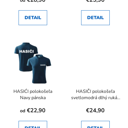
od
DETAIL
DETAIL
HASIĆI polokošeľa
HASIČI polokošeľa
Navy pánska
svetlomodrá dlhý rukáv
dámska
€22,90
€24,90
od