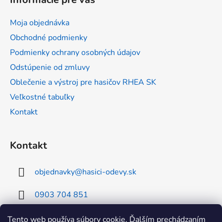
p
ä
Moja objednávka
t
Obchodné podmienky
i
Podmienky ochrany osobných údajov
e
Odstúpenie od zmluvy
Oblečenie a výstroj pre hasičov RHEA SK
Veľkostné tabuľky
Kontakt
Kontakt
objednavky
@
hasici-odevy.sk
0903 704 851
0902 856 674
Tento web používa súbory cookie. Ďalším prechádzaním