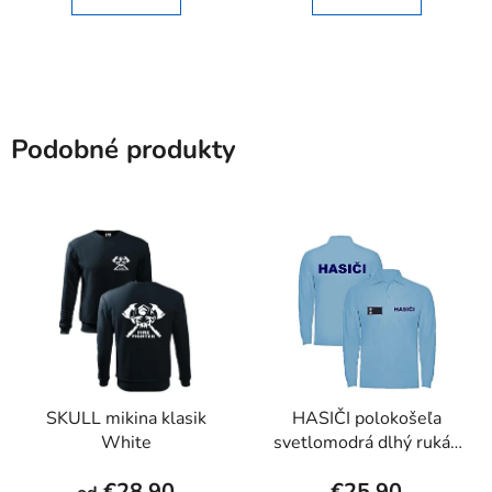
Podobné produkty
SKULL mikina klasik
HASIČI polokošeľa
White
svetlomodrá dlhý rukáv
pánska
€28,90
€25,90