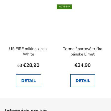
NOVINKA
US FIRE mikina klasik
Termo športové tričko
White
pánske Limet
€28,90
€24,90
od
DETAIL
DETAIL
Z
á
Informácie pre vás