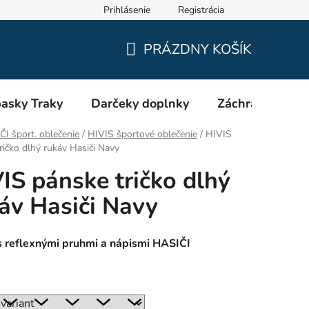
Prihlásenie
Registrácia
Oblečenie a výstroj pre hasičov RHEA SK
Veľkostné tabuľky
PRÁZDNY KOŠÍK
NÁKUPNÝ
KOŠÍK
asky Traky
Darčeky doplnky
Záchranári EMS
I šport. oblečenie
/
HIVIS športové oblečenie
/
HIVIS
ričko dlhý rukáv Hasiči Navy
IS pánske tričko dlhý
áv Hasiči Navy
s reflexnými pruhmi a nápismi HASIČI
: