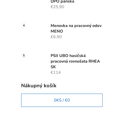
DPO pánska
€25,90
Menovka na pracovný odev
MENO
€6,90
PSII UBO hasičská
pracovná rovnošata RHEA
SK
€114
Nákupný košík
0
KS /
€0