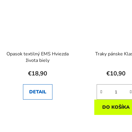
Opasok textilný EMS Hviezda
Traky pánske Kla
života biely
€18,90
€10,90
DETAIL
DO KOŠÍKA