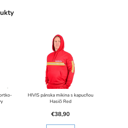
ukty
šortko-
HIVIS pánska mikina s kapucňou
vy
Hasiči Red
€38,90