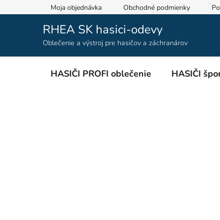
Prejsť
Moja objednávka
Obchodné podmienky
Po
na
obsah
RHEA SK hasici-odevy
Oblečenie a výstroj pre hasičov a záchranárov
HASIČI PROFI oblečenie
HASIČI špor
B
o
č
n
ý
p
a
n
e