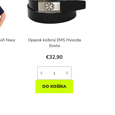
siči Navy
Opasok kožený EMS Hviezda
života
€32,90
DO KOŠÍKA