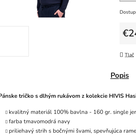
Dostup
€2
Jedno
Tlač
Popis
Pánske tričko s dlhým rukávom z kolekcie HIVIS Hasi
kvalitný materiál 100% bavlna - 160 gr. single je
farba tmavomodrá navy
priliehavý strih s bočnými švami, spevňujúca ra