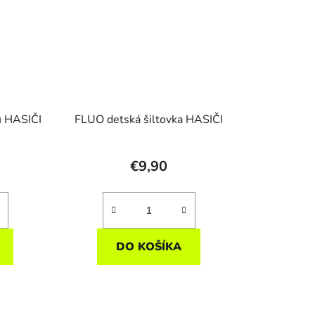
u HASIČI
FLUO detská šiltovka HASIČI
€9,90
DO KOŠÍKA