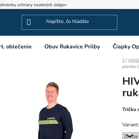
dmienky ochrany osobných údajov
Odstúpenie od zmluvy
t. oblečenie
Obuv Rukavice Prilby
Čiapky Op
Domov
/
HASIČ
pánske t
HIV
ruk
Tričko 
Variant