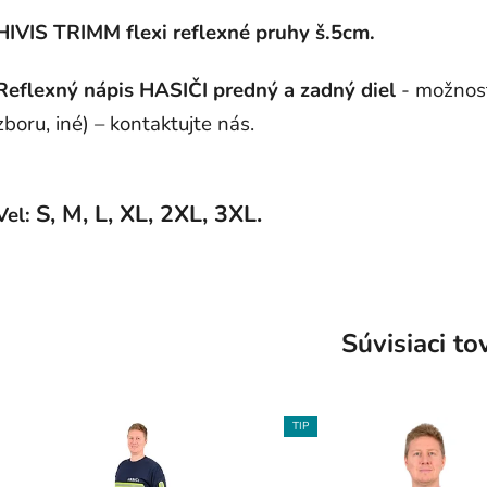
HIVIS TRIMM flexi reflexné pruhy š.5cm.
Reflexný nápis HASIČI predný a zadný diel
- možnosť
zboru, iné) – kontaktujte nás.
S, M, L, XL, 2XL, 3XL.
Vel:
Súvisiaci to
TIP