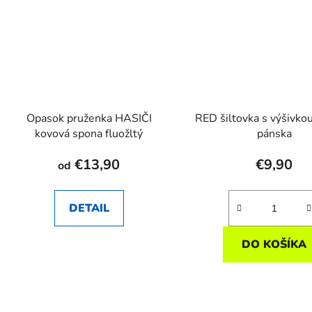
Opasok pruženka HASIČI
RED šiltovka s výšivko
kovová spona fluožltý
pánska
€13,90
€9,90
od
DETAIL
DO KOŠÍKA