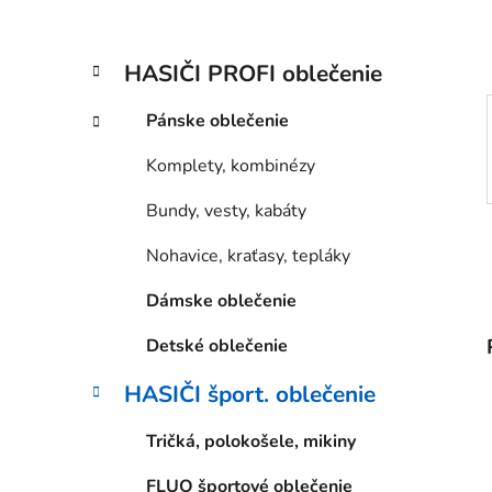
l
K
Preskočiť
HASIČI PROFI oblečenie
a
kategórie
t
Pánske oblečenie
e
g
Komplety, kombinézy
ó
r
Bundy, vesty, kabáty
i
e
Nohavice, kraťasy, tepláky
Dámske oblečenie
Detské oblečenie
HASIČI šport. oblečenie
Tričká, polokošele, mikiny
FLUO športové oblečenie