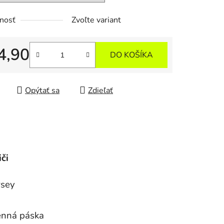
nosť
Zvoľte variant
4,90
DO KOŠÍKA
tková cena:
Opýtať sa
Zdieľať
či
rsey
menná páska