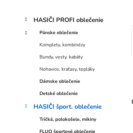
l
K
Preskočiť
HASIČI PROFI oblečenie
a
kategórie
t
Pánske oblečenie
e
g
Komplety, kombinézy
ó
r
Bundy, vesty, kabáty
i
e
Nohavice, kraťasy, tepláky
Dámske oblečenie
Detské oblečenie
HASIČI šport. oblečenie
Tričká, polokošele, mikiny
FLUO športové oblečenie