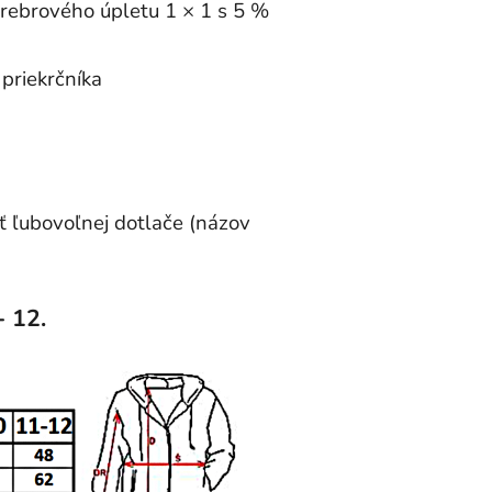
 rebrového úpletu 1 × 1 s 5 %
priekrčníka
 ľubovoľnej dotlače (názov
- 12.