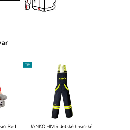
var
TIP
siči Red
JANKO HIVIS detské hasičské