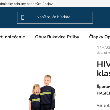
dmienky ochrany osobných údajov
Odstúpenie od zmluvy
t. oblečenie
Obuv Rukavice Prilby
Čiapky Op
Domov
/
HASIČ
detská m
HIV
kla
Športov
HASIČ
Variant