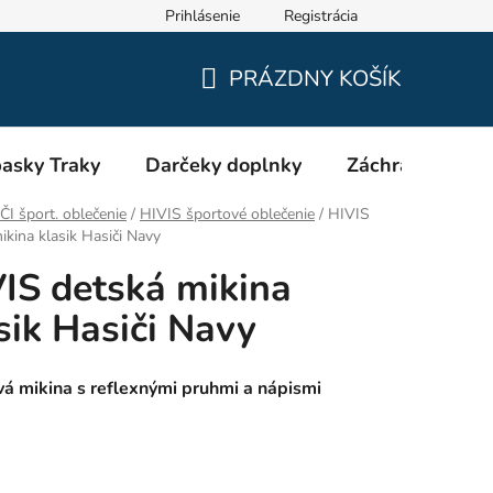
Prihlásenie
Registrácia
Oblečenie a výstroj pre hasičov RHEA SK
Veľkostné tabuľky
PRÁZDNY KOŠÍK
NÁKUPNÝ
KOŠÍK
asky Traky
Darčeky doplnky
Záchranári EMS
I šport. oblečenie
/
HIVIS športové oblečenie
/
HIVIS
ikina klasik Hasiči Navy
IS detská mikina
sik Hasiči Navy
á mikina s reflexnými pruhmi a nápismi
I
: