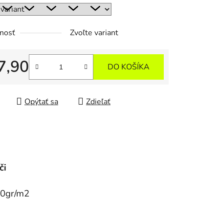
nosť
Zvoľte variant
7,90
DO KOŠÍKA
tková cena:
Opýtať sa
Zdieľať
či
00gr/m2