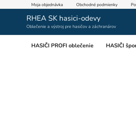
Prejsť
Moja objednávka
Obchodné podmienky
Po
na
obsah
RHEA SK hasici-odevy
Oblečenie a výstroj pre hasičov a záchranárov
HASIČI PROFI oblečenie
HASIČI špor
B
o
č
n
ý
p
a
n
e