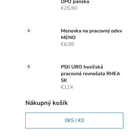
DPO pánska
€25,90
Menovka na pracovný odev
MENO
€6,90
PSII UBO hasičská
pracovná rovnošata RHEA
SK
€114
Nákupný košík
0
KS /
€0