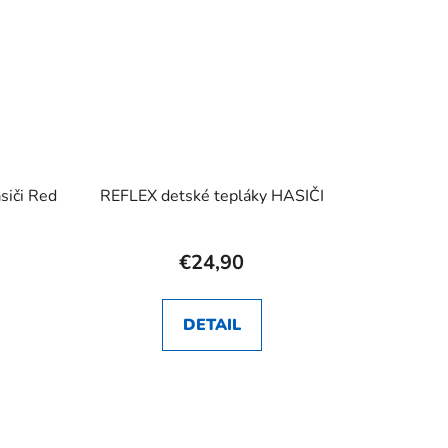
siči Red
REFLEX detské tepláky HASIČI
€24,90
DETAIL