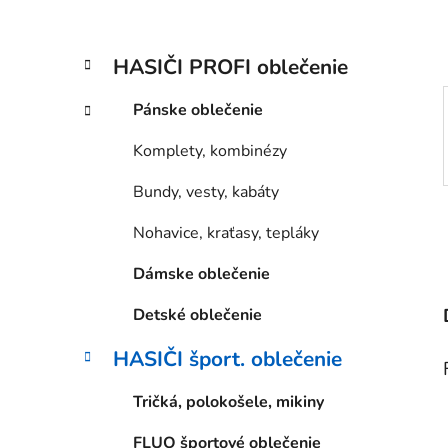
l
K
Preskočiť
HASIČI PROFI oblečenie
a
kategórie
t
Pánske oblečenie
e
g
Komplety, kombinézy
ó
r
Bundy, vesty, kabáty
i
e
Nohavice, kraťasy, tepláky
Dámske oblečenie
Detské oblečenie
HASIČI šport. oblečenie
Tričká, polokošele, mikiny
FLUO športové oblečenie