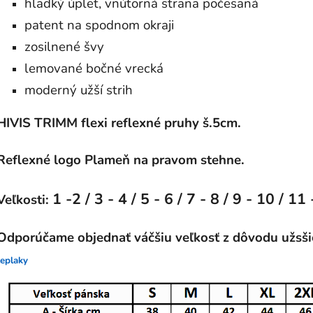
hladký úplet, vnútorná strana počesaná
patent na spodnom okraji
zosilnené švy
lemované bočné vrecká
moderný užší strih
HIVIS TRIMM flexi reflexné pruhy š.5cm.
Reflexné logo Plameň na pravom stehne.
1 -2 / 3 - 4 / 5 - 6 / 7 - 8 / 9 - 10 / 11 
Veľkosti:
Odporúčame objednať váčšiu veľkosť z dôvodu užsši
teplaky