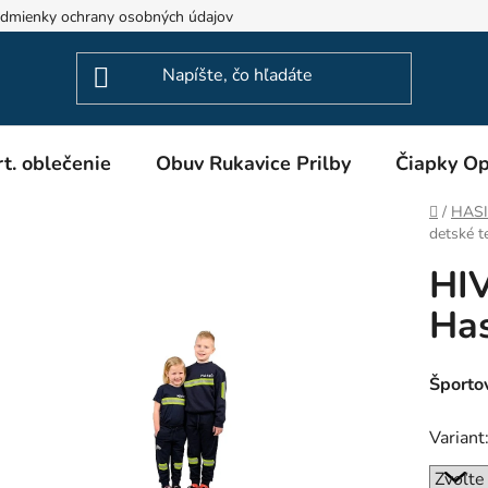
dmienky ochrany osobných údajov
Odstúpenie od zmluvy
t. oblečenie
Obuv Rukavice Prilby
Čiapky Op
Domov
/
HASIČ
detské t
HIV
Has
Športo
Variant