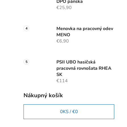
DPO pánska
€25,90
Menovka na pracovný odev
MENO
€6,90
PSII UBO hasičská
pracovná rovnošata RHEA
SK
€114
Nákupný košík
0
KS /
€0