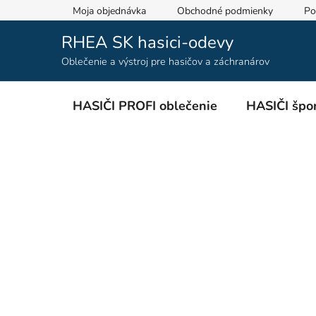
Prejsť
Moja objednávka
Obchodné podmienky
Po
na
obsah
RHEA SK hasici-odevy
Oblečenie a výstroj pre hasičov a záchranárov
HASIČI PROFI oblečenie
HASIČI špor
B
o
č
n
ý
p
a
n
e