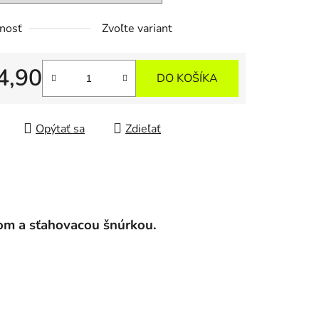
nosť
Zvoľte variant
4,90
DO KOŠÍKA
tková cena:
Opýtať sa
Zdieľať
om a sťahovacou šnúrkou.