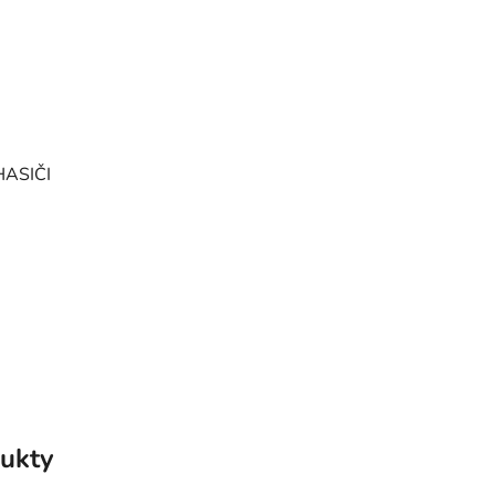
HASIČI
ukty