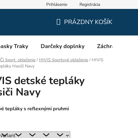
Prihlásenie
Registrácia
Oblečenie a výstroj pre hasičov RHEA SK
Veľkostné tabuľky
PRÁZDNY KOŠÍK
NÁKUPNÝ
KOŠÍK
asky Traky
Darčeky doplnky
Záchranári EMS
I šport. oblečenie
/
HIVIS športové oblečenie
/
HIVIS
epláky Hasiči Navy
IS detské tepláky
iči Navy
vé tepláky s reflexnými pruhmi
: