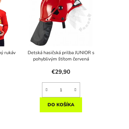
hý rukáv
Detská hasičská prilba JUNIOR s
pohyblivým štítom červená
€29,90
DO KOŠÍKA