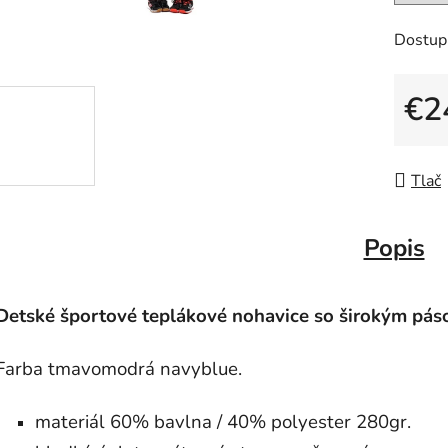
Dostup
€2
Jedno
Tlač
Popis
Detské športové teplákové nohavice so širokým pás
Farba tmavomodrá navyblue.
materiál 60% bavlna / 40% polyester 280gr.