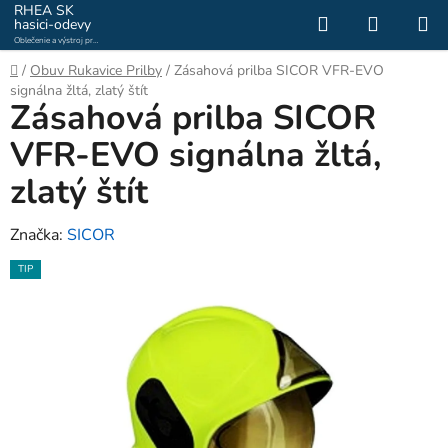
Prejsť
RHEA SK
Hľadať
NÁKUP
hasici-odevy
na
Oblečenie a výstroj pre
KOŠÍK
obsah
hasičov a záchranárov
Domov
/
Obuv Rukavice Prilby
/
Zásahová prilba SICOR VFR-EVO
signálna žltá, zlatý štít
Zásahová prilba SICOR
VFR-EVO signálna žltá,
zlatý štít
Značka:
SICOR
TIP