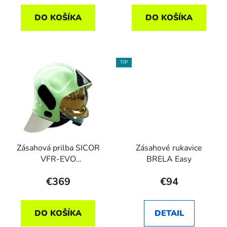
DO KOŠÍKA
DO KOŠÍKA
TIP
Zásahová prilba SICOR
Zásahové rukavice
VFR-EVO
BRELA Easy
luminensenčná, zlatý
€369
€94
štít
DO KOŠÍKA
DETAIL