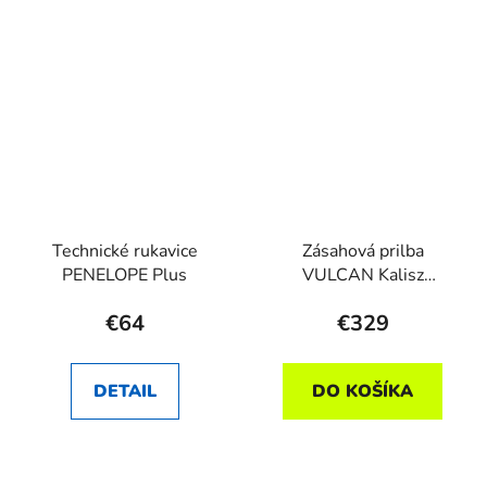
Technické rukavice
Zásahová prilba
PENELOPE Plus
VULCAN Kalisz
signálna žltá, zlatý štít,
€64
€329
zátylník
DETAIL
DO KOŠÍKA