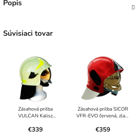
Popis
Súvisiaci tovar
Zásahová prilba
Zásahová prilba SICOR
VULCAN Kalisz
VFR-EVO červená, zlatý
luminescenčná, zlatý šít
štít
€339
€359