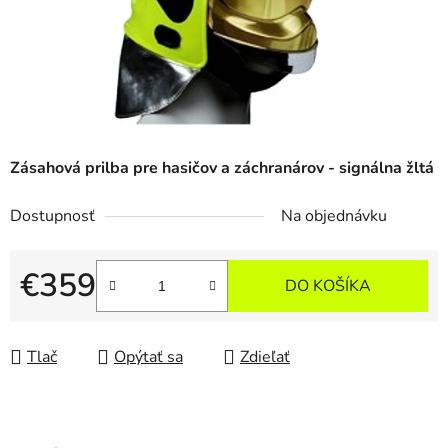
Zásahová prilba pre hasičov a záchranárov - signálna žltá
Dostupnosť
Na objednávku
€359
DO KOŠÍKA
Jednotková cena:
Tlač
Opýtať sa
Zdieľať