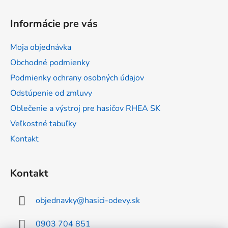
Z
á
Informácie pre vás
p
ä
Moja objednávka
t
Obchodné podmienky
i
Podmienky ochrany osobných údajov
e
Odstúpenie od zmluvy
Oblečenie a výstroj pre hasičov RHEA SK
Veľkostné tabuľky
Kontakt
Kontakt
objednavky
@
hasici-odevy.sk
0903 704 851