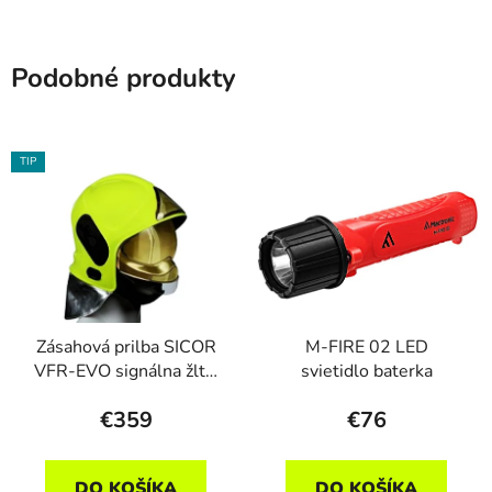
Podobné produkty
TIP
Zásahová prilba SICOR
M-FIRE 02 LED
VFR-EVO signálna žltá,
svietidlo baterka
zlatý štít
€359
€76
DO KOŠÍKA
DO KOŠÍKA