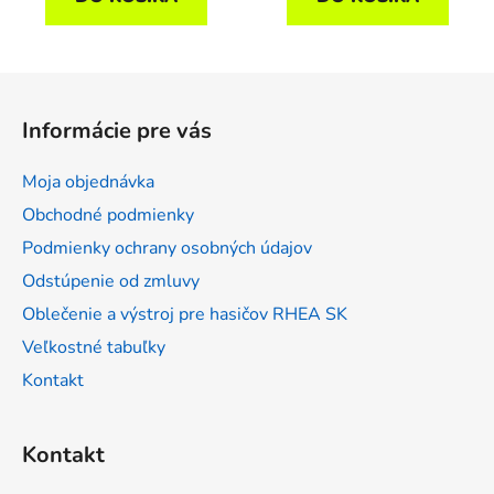
Z
á
Informácie pre vás
p
ä
Moja objednávka
t
Obchodné podmienky
i
Podmienky ochrany osobných údajov
e
Odstúpenie od zmluvy
Oblečenie a výstroj pre hasičov RHEA SK
Veľkostné tabuľky
Kontakt
Kontakt