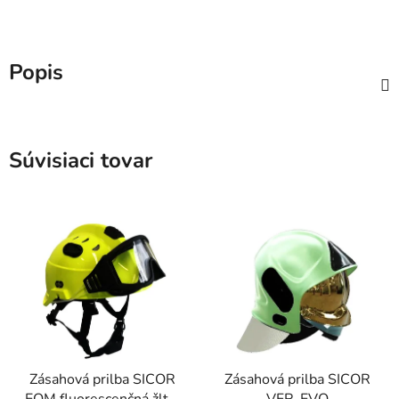
Popis
Súvisiaci tovar
Zásahová prilba SICOR
Zásahová prilba SICOR
EOM fluorescenčná žltá,
VFR-EVO