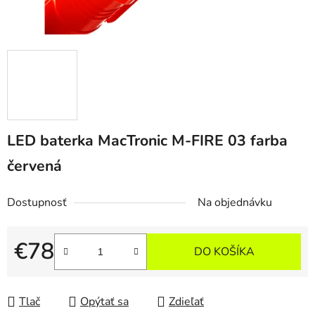
LED baterka MacTronic M-FIRE 03 farba
červená
Dostupnosť
Na objednávku
€78
DO KOŠÍKA
Jednotková cena:
Tlač
Opýtať sa
Zdieľať