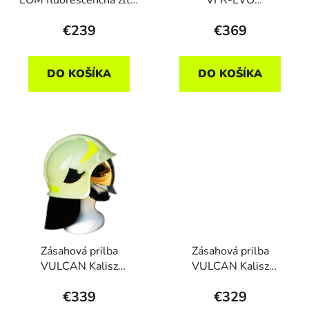
okuliare
luminensenčná, zlatý
€239
€369
štít
DO KOŠÍKA
DO KOŠÍKA
Zásahová prilba
Zásahová prilba
VULCAN Kalisz
VULCAN Kalisz
luminescenčná, zlatý šít
signálna žltá, zlatý štít,
€339
€329
zátylník