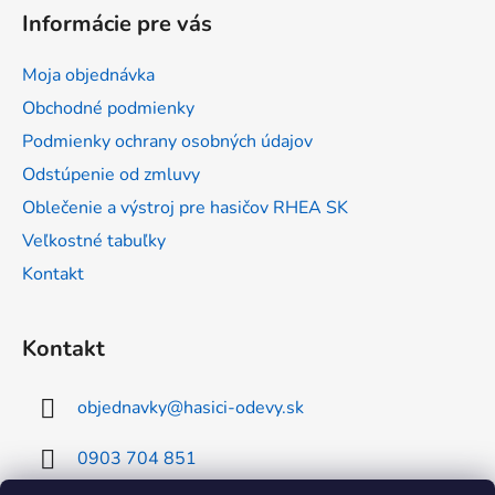
á
Informácie pre vás
p
ä
Moja objednávka
t
Obchodné podmienky
i
Podmienky ochrany osobných údajov
e
Odstúpenie od zmluvy
Oblečenie a výstroj pre hasičov RHEA SK
Veľkostné tabuľky
Kontakt
Kontakt
objednavky
@
hasici-odevy.sk
0903 704 851