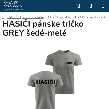
Prejsť
RHEA SK
Hľadať
NÁKUP
hasici-odevy
na
Oblečenie a výstroj pre
KOŠÍK
obsah
hasičov a záchranárov
Domov
/
HASIČI šport. oblečenie
/
HASIČI pánske tričko GREY šedé-melé
HASIČI pánske tričko
GREY šedé-melé