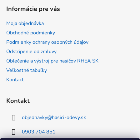
á
Informácie pre vás
p
ä
Moja objednávka
t
Obchodné podmienky
i
Podmienky ochrany osobných údajov
e
Odstúpenie od zmluvy
Oblečenie a výstroj pre hasičov RHEA SK
Veľkostné tabuľky
Kontakt
Kontakt
objednavky
@
hasici-odevy.sk
0903 704 851