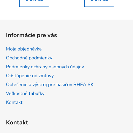
Z
á
Informácie pre vás
p
ä
Moja objednávka
t
Obchodné podmienky
i
Podmienky ochrany osobných údajov
e
Odstúpenie od zmluvy
Oblečenie a výstroj pre hasičov RHEA SK
Veľkostné tabuľky
Kontakt
Kontakt