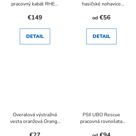
pracovný kabát RHEA
hasičské nohavice
SK
RHEA SK
€149
€56
od
DETAIL
DETAIL
Overalová výstražná
PSII UBO Rescue
vesta oranžová Orange
pracovná rovnošata
RHEA SK
RHEA SK
€27
€94
od