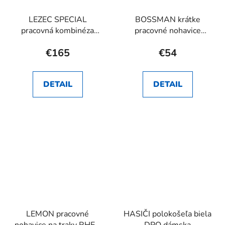
LEZEC SPECIAL
BOSSMAN krátke
pracovná kombinéza
pracovné nohavice
RHEA SK
RHEA SK
€165
€54
DETAIL
DETAIL
LEMON pracovné
HASIČI polokošeľa biela
nohavice na traky RHEA
DPO dámska