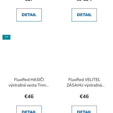
DETAIL
DETAIL
TIP
FluoRed HASIČI
FluoRed VELITEĽ
výstražná vesta Trimm
ZÁSAHU výstražná
RHEA SK
vesta Trimm RHEA SK
€46
€46
DETAIL
DETAIL