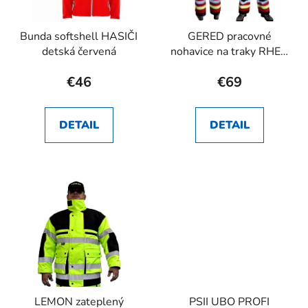
Bunda softshell HASIČI
GERED pracovné
detská červená
nohavice na traky RHEA
SK
€46
€69
DETAIL
DETAIL
LEMON zateplený
PSII UBO PROFI