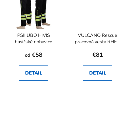
PSII UBO HIVIS
VULCANO Rescue
hasičské nohavice
pracovná vesta RHEA
RHEA SK
SK
€58
€81
od
DETAIL
DETAIL