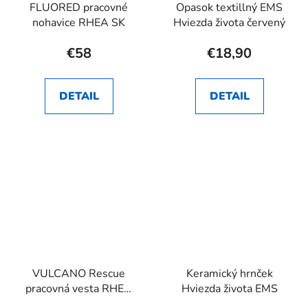
FLUORED pracovné
Opasok textillný EMS
nohavice RHEA SK
Hviezda života červený
€58
€18,90
DETAIL
DETAIL
VULCANO Rescue
Keramický hrnček
pracovná vesta RHEA
Hviezda života EMS
SK