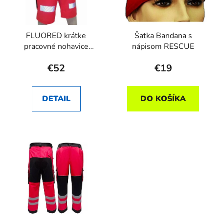
FLUORED krátke
Šatka Bandana s
pracovné nohavice
nápisom RESCUE
RHEA SK
€52
€19
DETAIL
DO KOŠÍKA