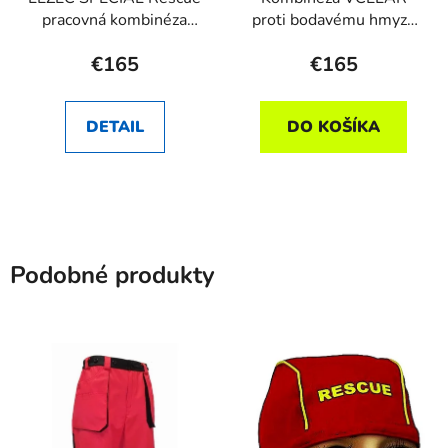
pracovná kombinéza
proti bodavému hmyzu
RHEA SK
RHEA SK
€165
€165
DETAIL
DO KOŠÍKA
Podobné produkty