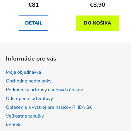
€81
€8,90
DETAIL
DO KOŠÍKA
Z
á
Informácie pre vás
p
ä
Moja objednávka
t
Obchodné podmienky
i
Podmienky ochrany osobných údajov
e
Odstúpenie od zmluvy
Oblečenie a výstroj pre hasičov RHEA SK
Veľkostné tabuľky
Kontakt