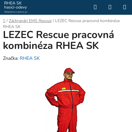
Prejsť
RHEA SK
Hľadať
NÁKUP
hasici-odevy
na
Oblečenie a výstroj pre
KOŠÍK
obsah
hasičov a záchranárov
Domov
/
Záchranári EMS Rescue
/
LEZEC Rescue pracovná kombinéza
RHEA SK
LEZEC Rescue pracovná
kombinéza RHEA SK
Značka:
RHEA SK