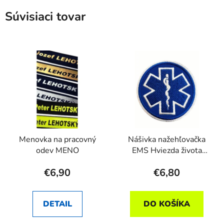
Súvisiaci tovar
Menovka na pracovný
Nášivka nažehľovačka
odev MENO
EMS Hviezda života
modrá
€6,90
€6,80
DETAIL
DO KOŠÍKA