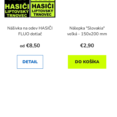
Nášivka na odev HASIČI
Nálepka "Slovakia"
FLUO dotlač
veľká - 150x200 mm
€8,50
€2,90
od
DETAIL
DO KOŠÍKA