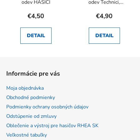
odev HASIČI
odev Technici,
Inšpektori
€4,50
€4,90
DETAIL
DETAIL
Z
á
Informácie pre vás
p
ä
Moja objednávka
t
Obchodné podmienky
i
Podmienky ochrany osobných údajov
e
Odstúpenie od zmluvy
Oblečenie a výstroj pre hasičov RHEA SK
Veľkostné tabuľky