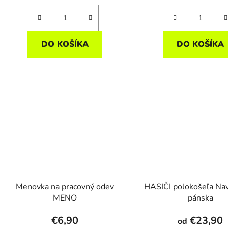
DO KOŠÍKA
DO KOŠÍKA
Menovka na pracovný odev
HASIČI polokošeľa Na
MENO
pánska
€6,90
€23,90
od