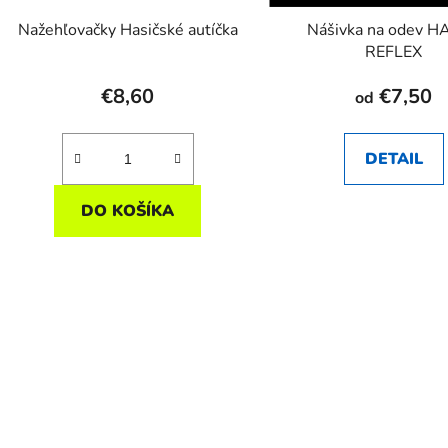
Nažehľovačky Hasičské autíčka
Nášivka na odev H
REFLEX
€8,60
€7,50
od
DETAIL
DO KOŠÍKA