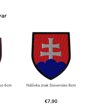
var
sko 6cm
Nášivka znak Slovensko 8cm
€7,90