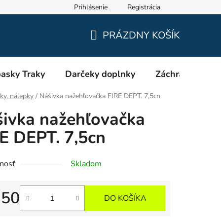
Prihlásenie
Registrácia
Oblečenie a výstroj pre hasičov RHEA SK
Veľkostné tabuľky
PRÁZDNY KOŠÍK
NÁKUPNÝ
KOŠÍK
asky Traky
Darčeky doplnky
Záchranári EMS
ky, nálepky
/
Nášivka nažehľovačka FIRE DEPT. 7,5cn
ivka nažehľovačka
E DEPT. 7,5cn
nosť
Skladom
,50
DO KOŠÍKA
tková cena: