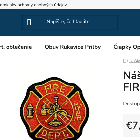
dmienky ochrany osobných údajov
Odstúpenie od zmluvy
t. oblečenie
Obuv Rukavice Prilby
Čiapky Op
Domov
/
Nášiv
Náš
FIR
Dostup
€7
Jedno