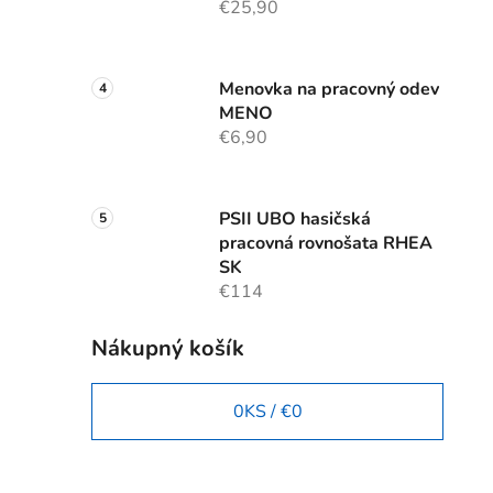
€25,90
Menovka na pracovný odev
MENO
€6,90
PSII UBO hasičská
pracovná rovnošata RHEA
SK
€114
Nákupný košík
0
KS /
€0