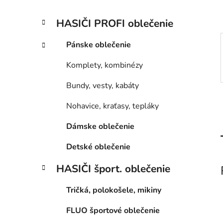
l
K
Preskočiť
HASIČI PROFI oblečenie
a
kategórie
t
Pánske oblečenie
e
g
Komplety, kombinézy
ó
r
Bundy, vesty, kabáty
i
e
Nohavice, kraťasy, tepláky
Dámske oblečenie
Detské oblečenie
HASIČI šport. oblečenie
Tričká, polokošele, mikiny
FLUO športové oblečenie