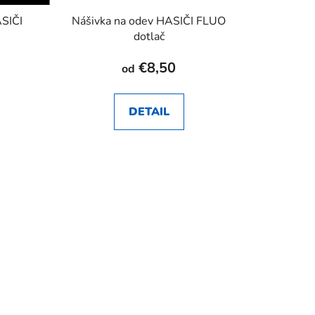
ASIČI
Nášivka na odev HASIČI FLUO
dotlač
€8,50
od
DETAIL