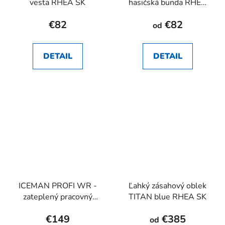
vesta RHEA SK
hasičská bunda RHEA
SK
€82
€82
od
DETAIL
DETAIL
ICEMAN PROFI WR -
Ľahký zásahový oblek
zateplený pracovný
TITAN blue RHEA SK
kabát pre hasičov RHEA
€149
€385
SK
od