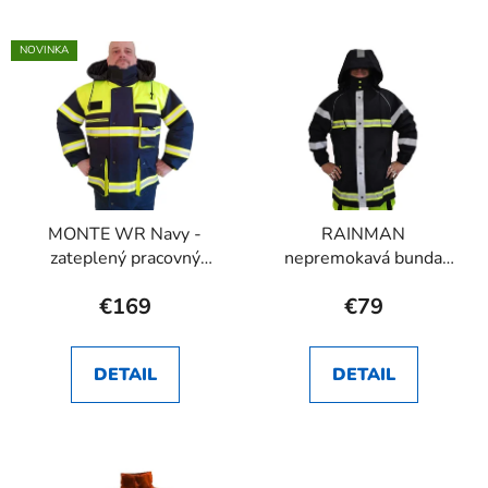
NOVINKA
MONTE WR Navy -
RAINMAN
zateplený pracovný
nepremokavá bunda
kabát pre hasičov RHEA
Hasiči RHEA SK
€169
€79
SK
DETAIL
DETAIL