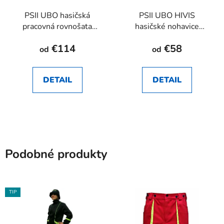
PSII UBO hasičská
PSII UBO HIVIS
pracovná rovnošata
hasičské nohavice
RHEA SK
RHEA SK
€114
€58
od
od
DETAIL
DETAIL
Podobné produkty
TIP