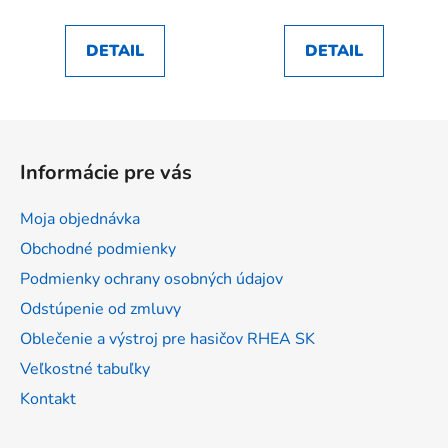
DETAIL
DETAIL
Z
á
Informácie pre vás
p
ä
Moja objednávka
t
Obchodné podmienky
i
Podmienky ochrany osobných údajov
e
Odstúpenie od zmluvy
Oblečenie a výstroj pre hasičov RHEA SK
Veľkostné tabuľky
Kontakt