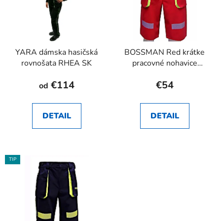
YARA dámska hasičská
BOSSMAN Red krátke
rovnošata RHEA SK
pracovné nohavice
RHEA SK
€114
€54
od
DETAIL
DETAIL
TIP