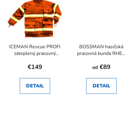
ICEMAN Rescue PROFI
BOSSMAN hasičská
zateplený pracovný
pracovná bunda RHEA
kabát pre hasičov RHEA
SK
€149
€89
SK
od
DETAIL
DETAIL