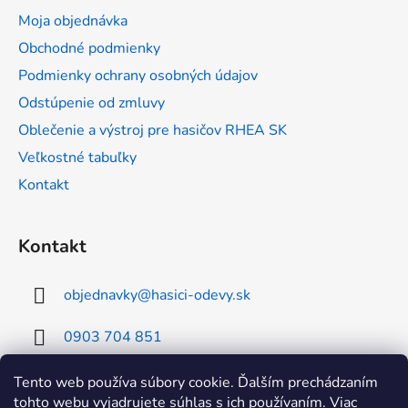
ä
Moja objednávka
t
Obchodné podmienky
i
Podmienky ochrany osobných údajov
e
Odstúpenie od zmluvy
Oblečenie a výstroj pre hasičov RHEA SK
Veľkostné tabuľky
Kontakt
Kontakt
objednavky
@
hasici-odevy.sk
0903 704 851
0902 856 674
Tento web používa súbory cookie. Ďalším prechádzaním
tohto webu vyjadrujete súhlas s ich používaním. Viac