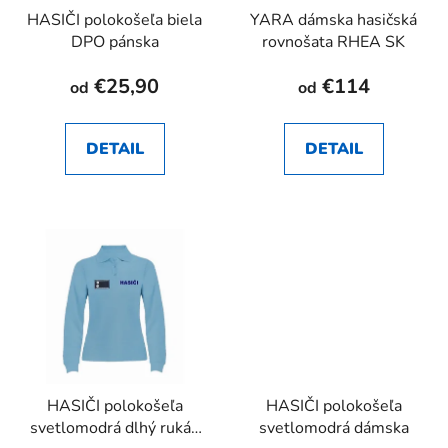
HASIČI polokošeľa biela
YARA dámska hasičská
DPO pánska
rovnošata RHEA SK
€25,90
€114
od
od
DETAIL
DETAIL
HASIČI polokošeľa
HASIČI polokošeľa
svetlomodrá dlhý rukáv
svetlomodrá dámska