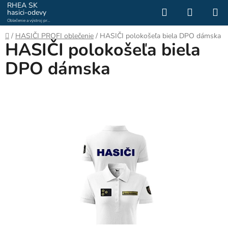
Prejsť
RHEA SK
Hľadať
NÁKUP
hasici-odevy
na
Oblečenie a výstroj pre
KOŠÍK
obsah
hasičov a záchranárov
Domov
/
HASIČI PROFI oblečenie
/
HASIČI polokošeľa biela DPO dámska
HASIČI polokošeľa biela
DPO dámska