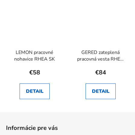
LEMON pracovné
GERED zateplená
nohavice RHEA SK
pracovná vesta RHEA
SK
€58
€84
DETAIL
DETAIL
Z
á
Informácie pre vás
p