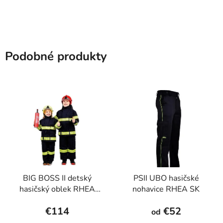
Podobné produkty
BIG BOSS II detský
PSII UBO hasičské
hasičský oblek RHEA
nohavice RHEA SK
SK
€114
€52
od