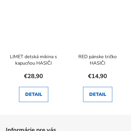
LIMET detská mikina s
RED pánske tričko
kapucňou HASIČI
HASIČI
€28,90
€14,90
DETAIL
DETAIL
Z
á
Informácie pre vás