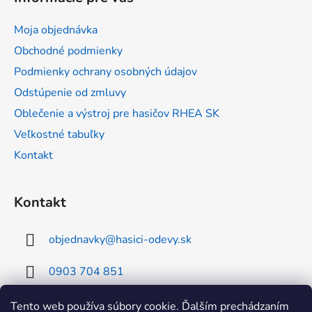
p
ä
Moja objednávka
t
Obchodné podmienky
i
Podmienky ochrany osobných údajov
e
Odstúpenie od zmluvy
Oblečenie a výstroj pre hasičov RHEA SK
Veľkostné tabuľky
Kontakt
Kontakt
objednavky
@
hasici-odevy.sk
0903 704 851
0902 856 674
Tento web používa súbory cookie. Ďalším prechádzaním