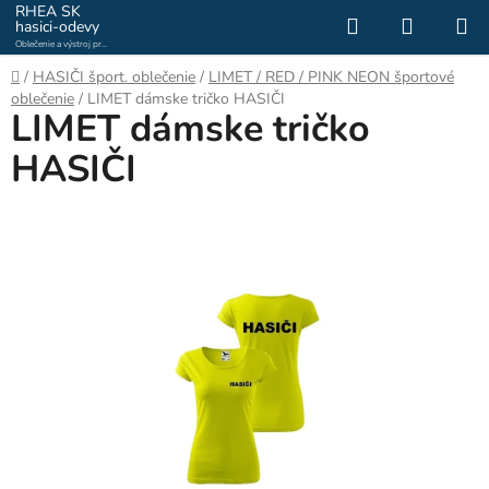
Prejsť
RHEA SK
Hľadať
NÁKUP
hasici-odevy
na
Oblečenie a výstroj pre
KOŠÍK
obsah
hasičov a záchranárov
Domov
/
HASIČI šport. oblečenie
/
LIMET / RED / PINK NEON športové
oblečenie
/
LIMET dámske tričko HASIČI
LIMET dámske tričko
HASIČI