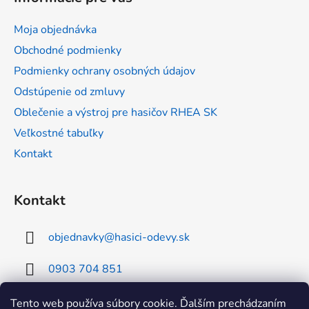
p
ä
Moja objednávka
t
Obchodné podmienky
i
Podmienky ochrany osobných údajov
e
Odstúpenie od zmluvy
Oblečenie a výstroj pre hasičov RHEA SK
Veľkostné tabuľky
Kontakt
Kontakt
objednavky
@
hasici-odevy.sk
0903 704 851
0902 856 674
Tento web používa súbory cookie. Ďalším prechádzaním