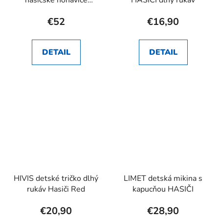
hasičské nohavice
HASIČI dlhý rukáv
RHEA SK
€52
€16,90
DETAIL
DETAIL
HIVIS detské tričko dlhý
LIMET detská mikina s
rukáv Hasiči Red
kapucňou HASIČI
€20,90
€28,90