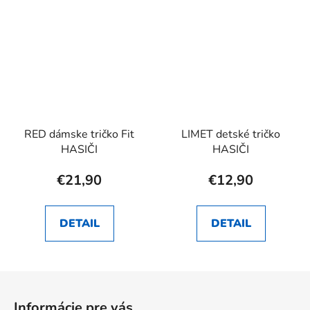
RED dámske tričko Fit
LIMET detské tričko
HASIČI
HASIČI
€21,90
€12,90
DETAIL
DETAIL
Z
á
Informácie pre vás