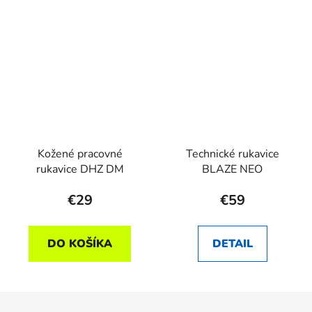
Kožené pracovné
Technické rukavice
rukavice DHZ DM
BLAZE NEO
€29
€59
DO KOŠÍKA
DETAIL
Z