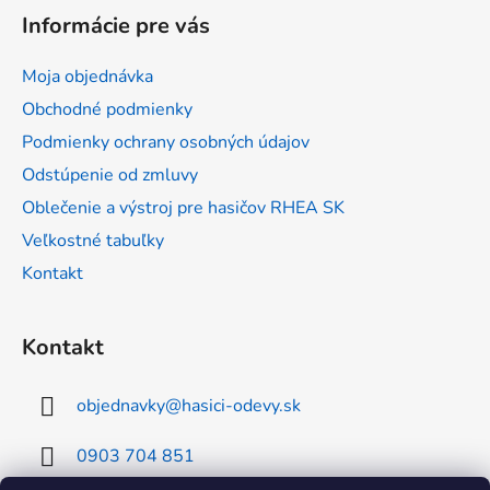
á
Informácie pre vás
p
ä
Moja objednávka
t
Obchodné podmienky
i
Podmienky ochrany osobných údajov
e
Odstúpenie od zmluvy
Oblečenie a výstroj pre hasičov RHEA SK
Veľkostné tabuľky
Kontakt
Kontakt
objednavky
@
hasici-odevy.sk
0903 704 851