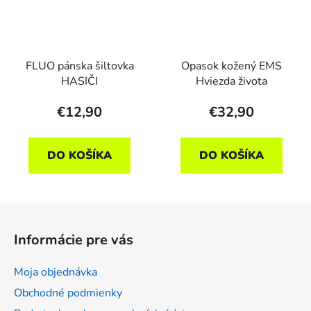
FLUO pánska šiltovka
Opasok kožený EMS
HASIČI
Hviezda života
€12,90
€32,90
DO KOŠÍKA
DO KOŠÍKA
Z
á
Informácie pre vás
p
ä
Moja objednávka
t
Obchodné podmienky
i