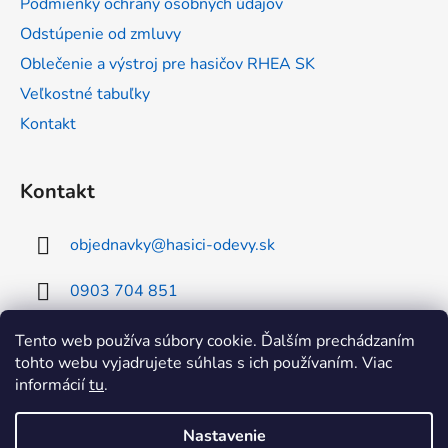
Podmienky ochrany osobných údajov
e
Odstúpenie od zmluvy
Oblečenie a výstroj pre hasičov RHEA SK
Veľkostné tabuľky
Kontakt
Kontakt
objednavky
@
hasici-odevy.sk
0903 704 851
0902 856 674
Tento web používa súbory cookie. Ďalším prechádzaním
tohto webu vyjadrujete súhlas s ich používaním. Viac
informácií
tu
.
Nastavenie