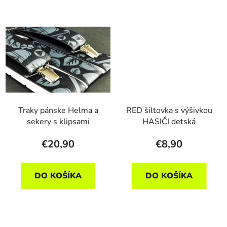
Traky pánske Helma a
RED šiltovka s výšivkou
sekery s klipsami
HASIČI detská
€20,90
€8,90
DO KOŠÍKA
DO KOŠÍKA