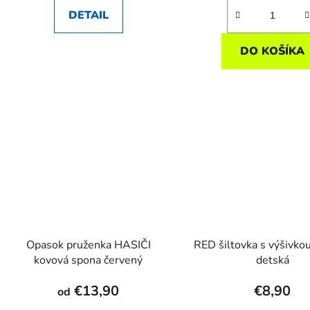
DETAIL
DO KOŠÍKA
Opasok pruženka HASIČI
RED šiltovka s výšivko
kovová spona červený
detská
€13,90
€8,90
od