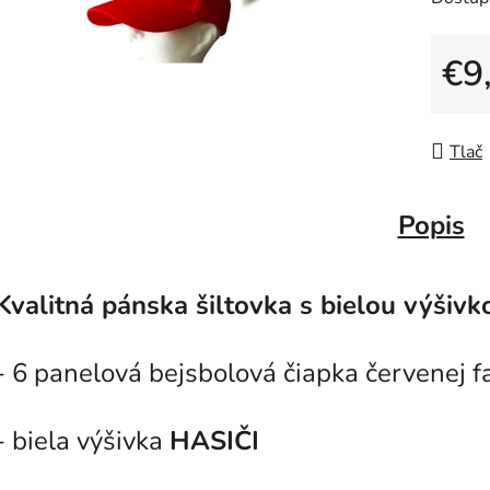
€9
Jedno
Tlač
Popis
Kvalitná pánska šiltovka s bielou výšiv
- 6 panelová bejsbolová čiapka červenej f
- biela výšivka
HASIČI