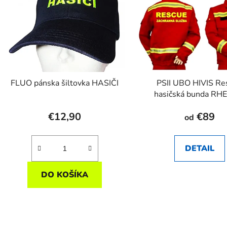
FLUO pánska šiltovka HASIČI
PSII UBO HIVIS Re
hasičská bunda RH
€12,90
€89
od
DETAIL
DO KOŠÍKA