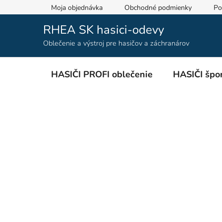
Prejsť
Moja objednávka
Obchodné podmienky
Po
na
obsah
RHEA SK hasici-odevy
Oblečenie a výstroj pre hasičov a záchranárov
HASIČI PROFI oblečenie
HASIČI špor
B
o
č
n
ý
p
a
n
e