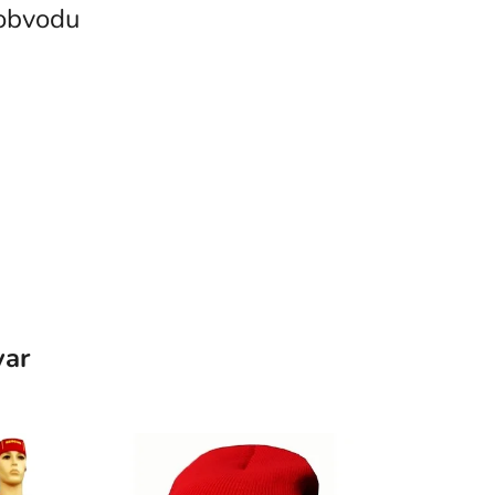
 obvodu
var