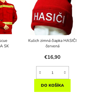
scue
Kulich zimná čiapka HASIČI
EA SK
červená
€16,90
DO KOŠÍKA