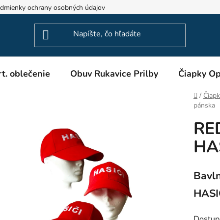
dmienky ochrany osobných údajov
Odstúpenie od zmluvy
t. oblečenie
Obuv Rukavice Prilby
Čiapky Op
Domov
/
Čiapk
pánska
RED
HA
Bavln
HASI
Dostup