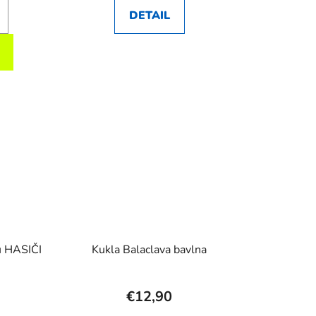
DETAIL
u HASIČI
Kukla Balaclava bavlna
€12,90