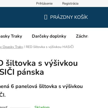
Prihlásenie
Registrácia
Oblečenie a výstroj pre hasičov RHEA SK
Veľkostné tabuľky
PRÁZDNY KOŠÍK
NÁKUPNÝ
KOŠÍK
asky Traky
Darčeky doplnky
Záchranári EMS
y Opasky Traky
/
RED šiltovka s výšivkou HASIČI
 šiltovka s výšivkou
SIČI pánska
ená 6 panelová šiltovka s výšivkou
ČI.
nosť
Skladom