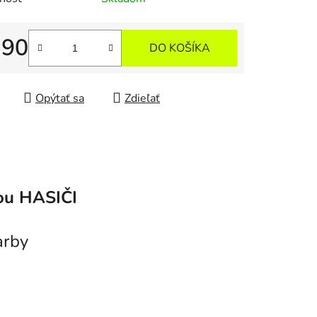
,90
DO KOŠÍKA
tková cena:
Opýtať sa
Zdieľať
kou HASIČI
arby