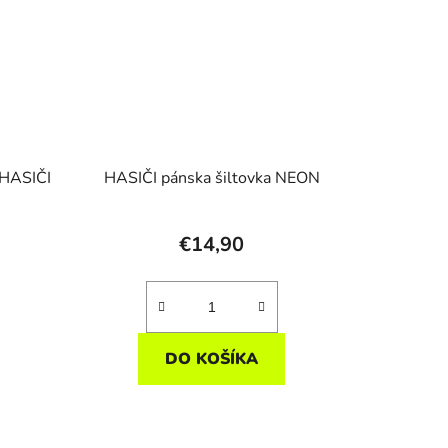
 HASIČI
HASIČI pánska šiltovka NEON
€14,90
DO KOŠÍKA