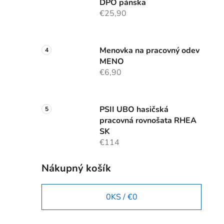
DPO pánska
€25,90
Menovka na pracovný odev
MENO
€6,90
PSII UBO hasičská
pracovná rovnošata RHEA
SK
€114
Nákupný košík
0
KS /
€0