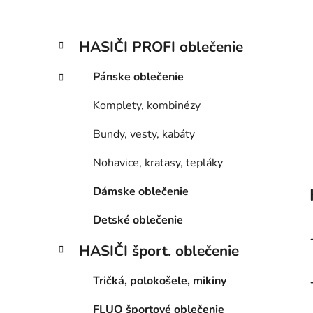
l
K
Preskočiť
HASIČI PROFI oblečenie
a
kategórie
t
Pánske oblečenie
e
g
Komplety, kombinézy
ó
r
Bundy, vesty, kabáty
i
e
Nohavice, kraťasy, tepláky
Dámske oblečenie
Detské oblečenie
HASIČI šport. oblečenie
Tričká, polokošele, mikiny
FLUO športové oblečenie