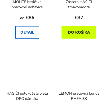
MONTE hasičské
Zástera HASIČI
pracovné nohavice
tmavomodrá
RHEA SK
€86
€37
od
DETAIL
DO KOŠÍKA
HASIČI polokošeľa biela
LEMON pracovná bunda
DPO dámska
RHEA SK