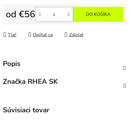
od
€56
DO KOŠÍKA
Jednotková cena:
Tlač
Opýtať sa
Zdieľať
Popis
Značka
RHEA SK
Súvisiaci tovar