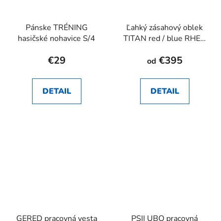
Pánske TRÉNING
Ľahký zásahový oblek
hasičské nohavice S/4
TITAN red / blue RHEA
SK
€29
€395
od
DETAIL
DETAIL
GERED pracovná vesta
PSII UBO pracovná