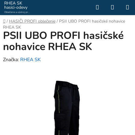
Prejsť
RHEA SK
Hľadať
NÁKUP
hasici-odevy
na
Oblečenie a výstroj pre
KOŠÍK
obsah
hasičov a záchranárov
Domov
/
HASIČI PROFI oblečenie
/
PSII UBO PROFI hasičské nohavice
RHEA SK
PSII UBO PROFI hasičské
nohavice RHEA SK
Značka:
RHEA SK