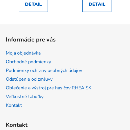
DETAIL
DETAIL
Z
á
Informácie pre vás
p
ä
Moja objednávka
t
Obchodné podmienky
i
Podmienky ochrany osobných údajov
e
Odstúpenie od zmluvy
Oblečenie a výstroj pre hasičov RHEA SK
Veľkostné tabuľky
Kontakt
Kontakt