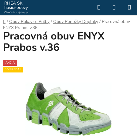
Prejsť
RHEA SK
Hľadať
NÁKUP
hasici-odevy
na
Oblečenie a výstroj pre
KOŠÍK
obsah
hasičov a záchranárov
Domov
/
Obuv Rukavice Prilby
/
Obuv Ponožky Doplnky
/
Pracovná obuv
ENYX Prabos v.36
Pracovná obuv ENYX
Prabos v.36
AKCIA
VÝPREDAJ