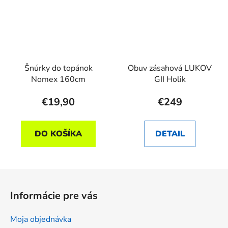
Šnúrky do topánok
Obuv zásahová LUKOV
Nomex 160cm
GII Holik
€19,90
€249
DO KOŠÍKA
DETAIL
Z
á
Informácie pre vás
p
ä
Moja objednávka