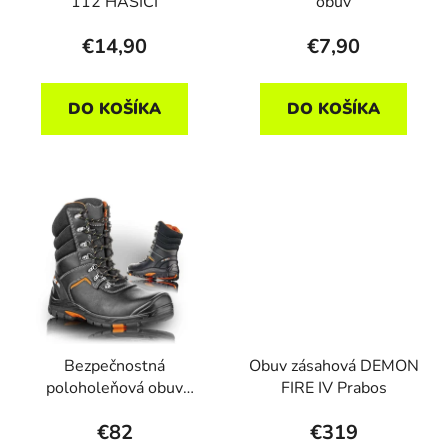
112 HASIČI
obuv
€14,90
€7,90
DO KOŠÍKA
DO KOŠÍKA
Bezpečnostná
Obuv zásahová DEMON
poloholeňová obuv
FIRE IV Prabos
MARYLAND
€82
€319