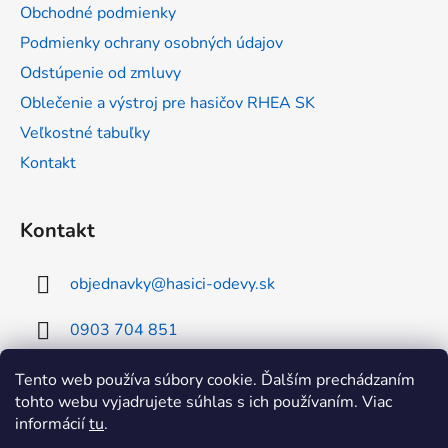
t
Obchodné podmienky
i
Podmienky ochrany osobných údajov
e
Odstúpenie od zmluvy
Oblečenie a výstroj pre hasičov RHEA SK
Veľkostné tabuľky
Kontakt
Kontakt
objednavky
@
hasici-odevy.sk
0903 704 851
0902 856 674
Tento web používa súbory cookie. Ďalším prechádzaním
tohto webu vyjadrujete súhlas s ich používaním. Viac
informácií
tu
.