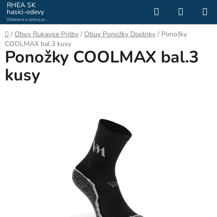
Prejsť
RHEA SK
Hľadať
NÁKUP
hasici-odevy
na
Oblečenie a výstroj pre
KOŠÍK
obsah
hasičov a záchranárov
Domov
/
Obuv Rukavice Prilby
/
Obuv Ponožky Doplnky
/
Ponožky
COOLMAX bal.3 kusy
Ponožky COOLMAX bal.3
kusy