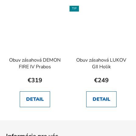
TIP
Obuv zásahová DEMON
Obuv zásahová LUKOV
FIRE IV Prabos
GII Holik
€319
€249
DETAIL
DETAIL
Z
á