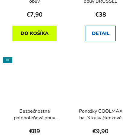
obuv
obuv BRUSSEL
€7,90
€38
DO KOŠÍKA
DETAIL
TIP
Bezpečnostná
Ponožky COOLMAX
poloholeňová obuv
bal.3 kusy členkové
GLASGOW
€89
€9,90