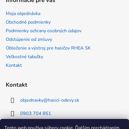
Informácie pre vás
p
ä
Moja objednávka
t
Obchodné podmienky
i
Podmienky ochrany osobných údajov
e
Odstúpenie od zmluvy
Oblečenie a výstroj pre hasičov RHEA SK
Veľkostné tabuľky
Kontakt
Kontakt
objednavky
@
hasici-odevy.sk
0903 704 851
0902 856 674
Tento web používa súbory cookie. Ďalším prechádzaním