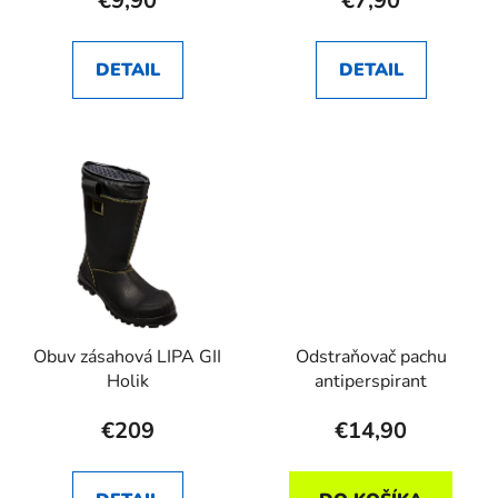
€9,90
€7,90
DETAIL
DETAIL
Obuv zásahová LIPA GII
Odstraňovač pachu
Holik
antiperspirant
€209
€14,90