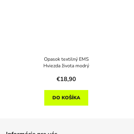
Opasok textilný EMS
Hviezda života modrý
€18,90
DO KOŠÍKA
Z
á