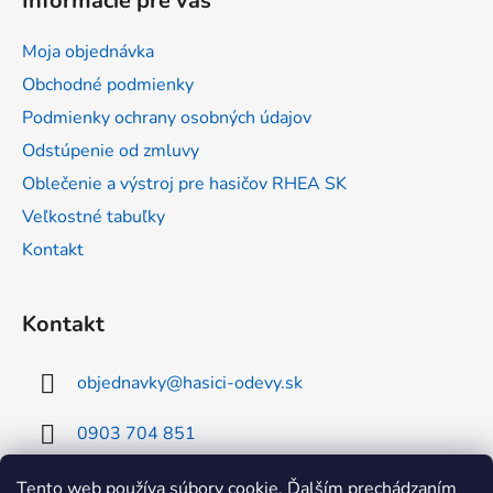
Informácie pre vás
p
ä
Moja objednávka
t
Obchodné podmienky
i
Podmienky ochrany osobných údajov
e
Odstúpenie od zmluvy
Oblečenie a výstroj pre hasičov RHEA SK
Veľkostné tabuľky
Kontakt
Kontakt
objednavky
@
hasici-odevy.sk
0903 704 851
0902 856 674
Tento web používa súbory cookie. Ďalším prechádzaním