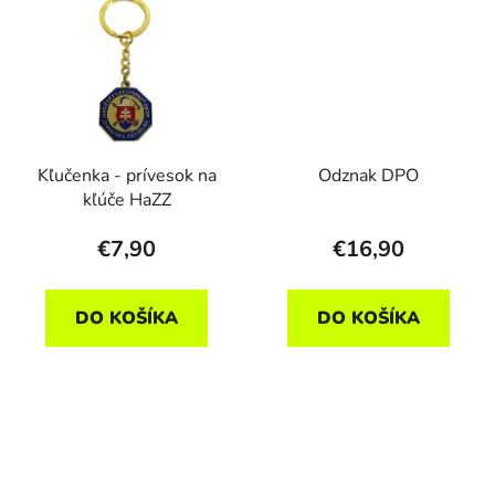
Kľučenka - prívesok na
Odznak DPO
kľúče HaZZ
€7,90
€16,90
DO KOŠÍKA
DO KOŠÍKA