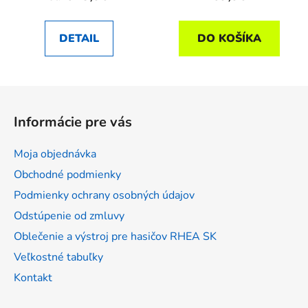
DETAIL
DO KOŠÍKA
Z
á
Informácie pre vás
p
ä
Moja objednávka
t
Obchodné podmienky
i
Podmienky ochrany osobných údajov
e
Odstúpenie od zmluvy
Oblečenie a výstroj pre hasičov RHEA SK
Veľkostné tabuľky
Kontakt