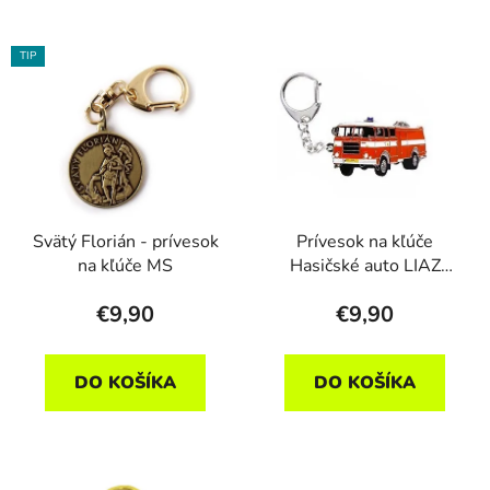
TIP
Svätý Florián - prívesok
Prívesok na kľúče
na kľúče MS
Hasičské auto LIAZ
MATES
€9,90
€9,90
DO KOŠÍKA
DO KOŠÍKA