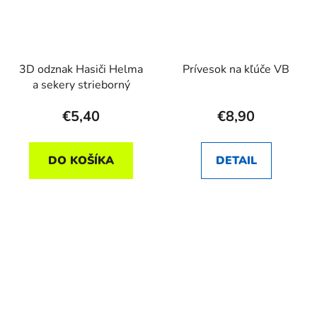
3D odznak Hasiči Helma
Prívesok na kľúče VB
a sekery strieborný
€5,40
€8,90
DO KOŠÍKA
DETAIL