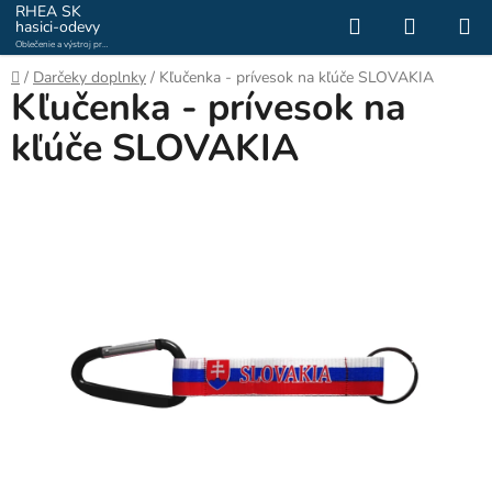
Prejsť
RHEA SK
Hľadať
NÁKUP
hasici-odevy
na
Oblečenie a výstroj pre
KOŠÍK
obsah
hasičov a záchranárov
Domov
/
Darčeky doplnky
/
Kľučenka - prívesok na kľúče SLOVAKIA
Kľučenka - prívesok na
kľúče SLOVAKIA