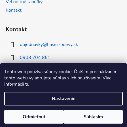
Veľkostné tabuľky
Kontakt
Kontakt
objednavky
@
hasici-odevy.sk
0903 704 851
0902 856 674
Tento web používa súbory cookie. Ďalším prechádzaním
tohto webu vyjadrujete súhlas s ich používaním. Viac
informácií
tu
.
Nastavenie
Vytvoril Shoptet
Odmietnuť
Súhlasím
Copyright 2026
RHEA SK hasici-odevy
. Všetky práva
vyhradené.