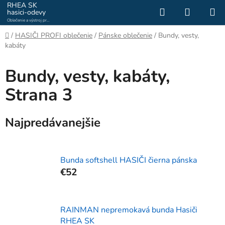
Prejsť
RHEA SK
Hľadať
NÁKUP
hasici-odevy
na
Oblečenie a výstroj pre
KOŠÍK
obsah
hasičov a záchranárov
Domov
/
HASIČI PROFI oblečenie
/
Pánske oblečenie
/
Bundy, vesty,
kabáty
Bundy, vesty, kabáty
,
Strana 3
Najpredávanejšie
Bunda softshell HASIČI čierna pánska
€52
RAINMAN nepremokavá bunda Hasiči
RHEA SK