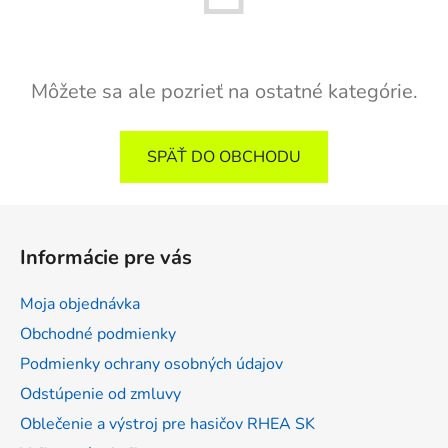
Môžete sa ale pozrieť na ostatné kategórie.
SPÄŤ DO OBCHODU
Z
á
Informácie pre vás
p
ä
Moja objednávka
t
Obchodné podmienky
i
Podmienky ochrany osobných údajov
e
Odstúpenie od zmluvy
Oblečenie a výstroj pre hasičov RHEA SK