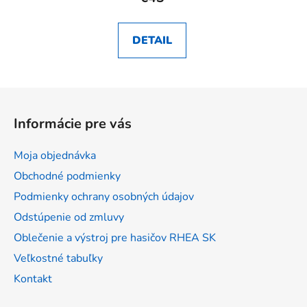
DETAIL
Z
á
Informácie pre vás
p
ä
Moja objednávka
t
Obchodné podmienky
i
Podmienky ochrany osobných údajov
e
Odstúpenie od zmluvy
Oblečenie a výstroj pre hasičov RHEA SK
Veľkostné tabuľky
Kontakt