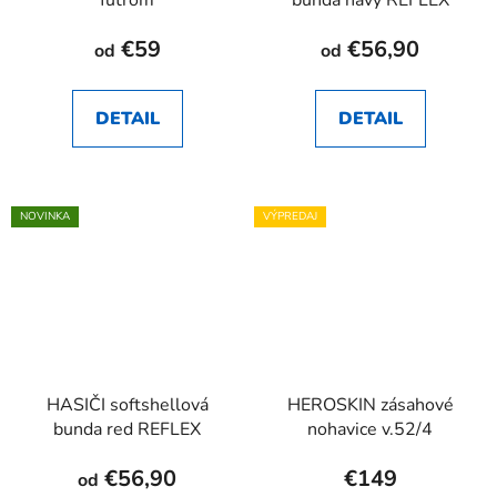
futrom
bunda navy REFLEX
€59
€56,90
od
od
DETAIL
DETAIL
NOVINKA
VÝPREDAJ
HASIČI softshellová
HEROSKIN zásahové
bunda red REFLEX
nohavice v.52/4
€56,90
€149
od