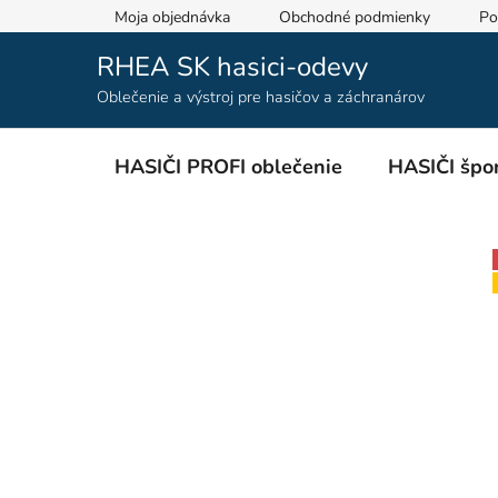
Prejsť
Moja objednávka
Obchodné podmienky
Po
na
obsah
RHEA SK hasici-odevy
Oblečenie a výstroj pre hasičov a záchranárov
HASIČI PROFI oblečenie
HASIČI špor
B
o
č
n
ý
p
a
n
e