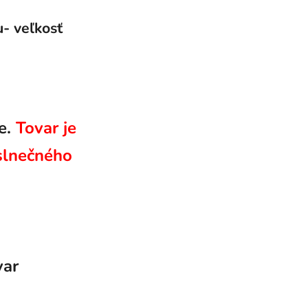
- veľkosť
ne.
Tovar je
slnečného
var