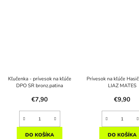
Kľučenka - prívesok na kľúče
Prívesok na kľúče Hasi
DPO SR bronz.patina
LIAZ MATES
€7,90
€9,90
DO KOŠÍKA
DO KOŠÍKA