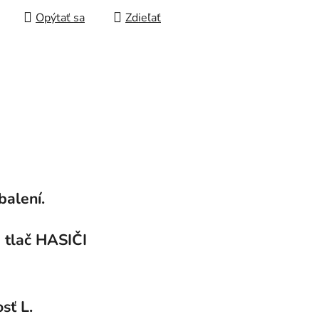
Opýtať sa
Zdieľať
balení.
 tlač HASIČI
sť L.