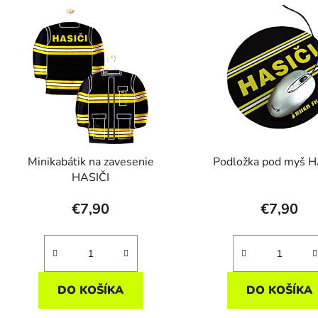
Minikabátik na zavesenie
Podložka pod myš H
HASIČI
€7,90
€7,90
DO KOŠÍKA
DO KOŠÍKA