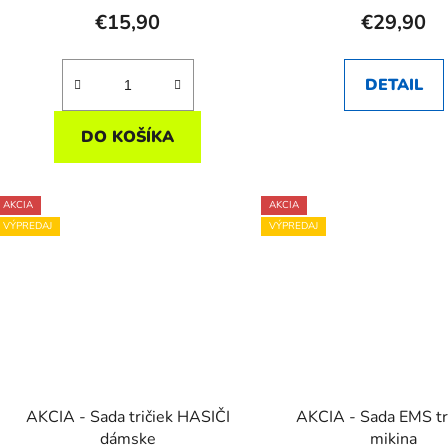
€15,90
€29,90
DETAIL
DO KOŠÍKA
AKCIA
AKCIA
VÝPREDAJ
VÝPREDAJ
AKCIA - Sada tričiek HASIČI
AKCIA - Sada EMS tri
dámske
mikina