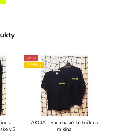
ukty
AKCIA
VÝPREDAJ
ňou a
AKCIA - Sada hasičské tričko a
ske v.S
mikina