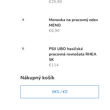
€25,90
Menovka na pracovný odev
MENO
€6,90
PSII UBO hasičská
pracovná rovnošata RHEA
SK
€114
Nákupný košík
0
KS /
€0