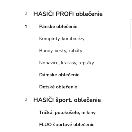
l
K
Preskočiť
HASIČI PROFI oblečenie
a
kategórie
t
Pánske oblečenie
e
g
Komplety, kombinézy
ó
r
Bundy, vesty, kabáty
i
e
Nohavice, kraťasy, tepláky
Dámske oblečenie
Detské oblečenie
HASIČI šport. oblečenie
Tričká, polokošele, mikiny
FLUO športové oblečenie