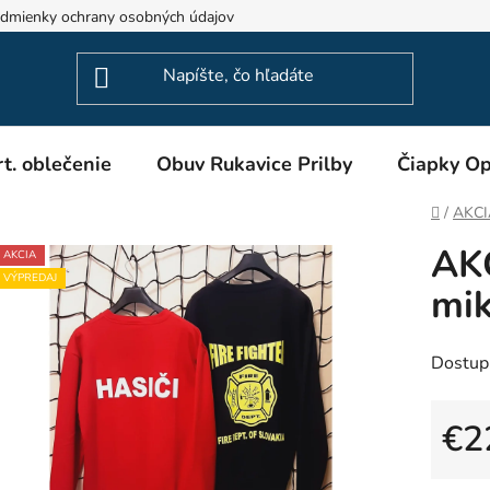
dmienky ochrany osobných údajov
Odstúpenie od zmluvy
t. oblečenie
Obuv Rukavice Prilby
Čiapky Op
Domov
/
AKCI
AKC
AKCIA
VÝPREDAJ
mik
Dostup
€2
Jedno