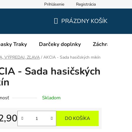
Prihlásenie
Registrácia
Oblečenie a výstroj pre hasičov RHEA SK
Veľkostné tabuľky
PRÁZDNY KOŠÍK
NÁKUPNÝ
KOŠÍK
asky Traky
Darčeky doplnky
Záchranári EMS
A, VÝPREDAJ, ZĽAVA
/
AKCIA - Sada hasičských mikín
IA - Sada hasičských
ín
nosť
Skladom
2,90
DO KOŠÍKA
tková cena: