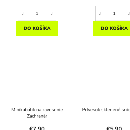
DO KOŠÍKA
DO KOŠÍKA
Minikabátik na zavesenie
Prívesok sklenené srdc
Záchranár
€7,90
€5,90