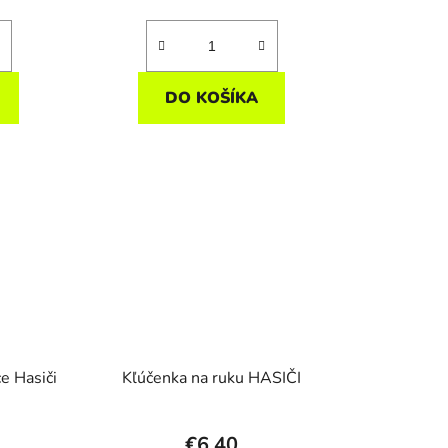
DO KOŠÍKA
e Hasiči
Kľúčenka na ruku HASIČI
€6,40