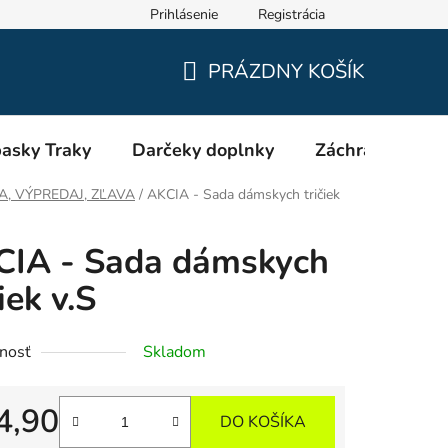
Prihlásenie
Registrácia
Oblečenie a výstroj pre hasičov RHEA SK
Veľkostné tabuľky
PRÁZDNY KOŠÍK
NÁKUPNÝ
KOŠÍK
asky Traky
Darčeky doplnky
Záchranári EMS
A, VÝPREDAJ, ZĽAVA
/
AKCIA - Sada dámskych tričiek
CIA - Sada dámskych
čiek v.S
nosť
Skladom
4,90
DO KOŠÍKA