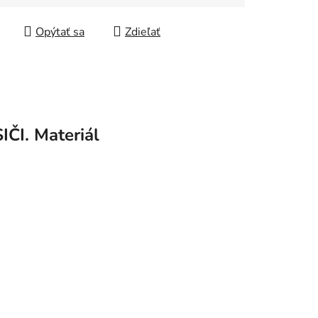
tková cena:
Opýtať sa
Zdieľať
ČI. Materiál