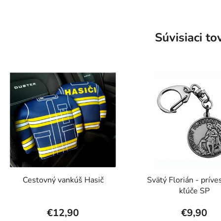
Súvisiaci to
Cestovný vankúš Hasič
Svätý Florián - príve
kľúče SP
€12,90
€9,90