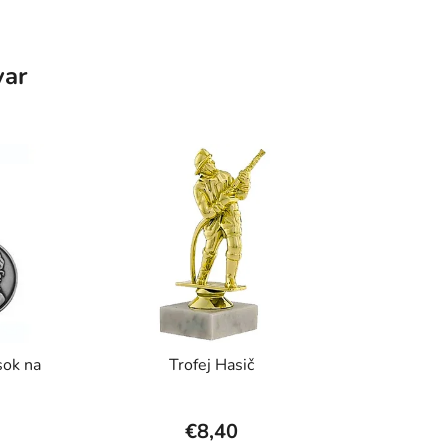
var
sok na
Trofej Hasič
€8,40