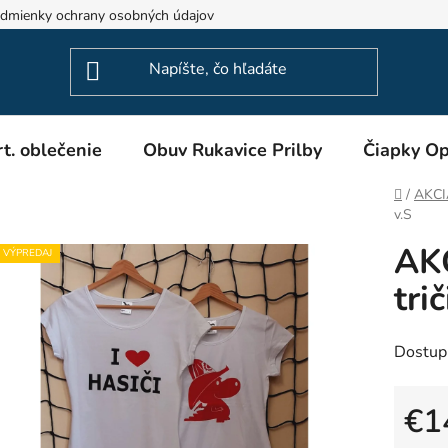
dmienky ochrany osobných údajov
Odstúpenie od zmluvy
t. oblečenie
Obuv Rukavice Prilby
Čiapky Op
Domov
/
AKCI
v.S
AK
VÝPREDAJ
tri
Dostup
€1