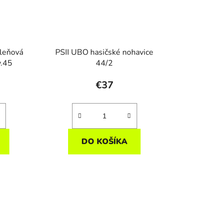
leňová
PSII UBO hasičské nohavice
.45
44/2
€37
DO KOŠÍKA