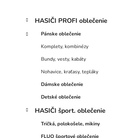
l
K
Preskočiť
HASIČI PROFI oblečenie
a
kategórie
t
Pánske oblečenie
e
g
Komplety, kombinézy
ó
r
Bundy, vesty, kabáty
i
e
Nohavice, kraťasy, tepláky
Dámske oblečenie
Detské oblečenie
HASIČI šport. oblečenie
Tričká, polokošele, mikiny
FLUO športové oblečenie