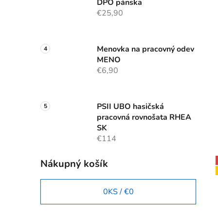
DPO pánska
€25,90
Menovka na pracovný odev
MENO
€6,90
PSII UBO hasičská
pracovná rovnošata RHEA
SK
€114
Nákupný košík
0
KS /
€0