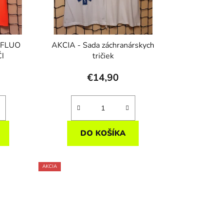
k FLUO
AKCIA - Sada záchranárskych
I
tričiek
€14,90
DO KOŠÍKA
AKCIA