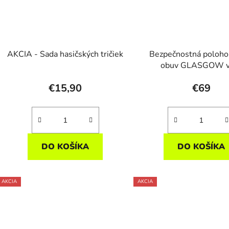
AKCIA - Sada hasičských tričiek
Bezpečnostná poloho
obuv GLASGOW v
€15,90
€69
DO KOŠÍKA
DO KOŠÍKA
AKCIA
AKCIA