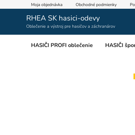
Prejsť
Moja objednávka
Obchodné podmienky
Po
na
obsah
RHEA SK hasici-odevy
Oblečenie a výstroj pre hasičov a záchranárov
HASIČI PROFI oblečenie
HASIČI špor
B
o
č
n
ý
p
a
n
e