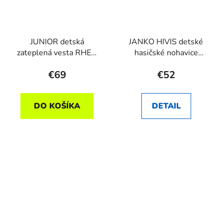
JUNIOR detská
JANKO HIVIS detské
zateplená vesta RHEA
hasičské nohavice
SK v.164
RHEA SK
€69
€52
DO KOŠÍKA
DETAIL