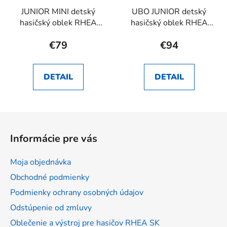
JUNIOR MINI detský
UBO JUNIOR detský
hasičský oblek RHEA
hasičský oblek RHEA
SK
SK
€79
€94
DETAIL
DETAIL
Z
á
Informácie pre vás
p
ä
Moja objednávka
t
Obchodné podmienky
i
Podmienky ochrany osobných údajov
e
Odstúpenie od zmluvy
Oblečenie a výstroj pre hasičov RHEA SK