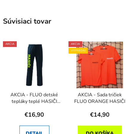
Súvisiaci tovar
AKCIA
AKCIA
VÝPREDAJ
AKCIA - FLUO detské
AKCIA - Sada tričiek
tepláky teplé HASIČI
FLUO ORANGE HASIČI
v.9-10
€16,90
€14,90
DETAIL
DO KOŠÍKA