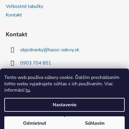
Veľkostné tabuľky
Kontakt
Kontakt
objednavky
@
hasici-odevy.sk
0903 704 851
0902 856 674
Tento web používa súbory cookie. Ďalším prechádzaním
tohto webu vyjadrujete súhlas s ich používaním. Viac
informácií
tu
.
Nastavenie
Vytvoril Shoptet
Odmietnuť
Súhlasím
Copyright 2026
RHEA SK hasici-odevy
. Všetky práva