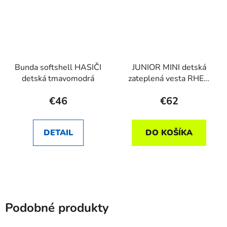
Bunda softshell HASIČI
JUNIOR MINI detská
detská tmavomodrá
zateplená vesta RHEA
SK v.110
€46
€62
DETAIL
DO KOŠÍKA
Podobné produkty