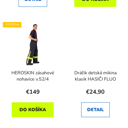
VÝPREDAJ
HEROSKIN zásahové
Dráčik detská mikina
nohavice v.52/4
klasik HASIČI FLUO
€149
€24,90
DO KOŠÍKA
DETAIL