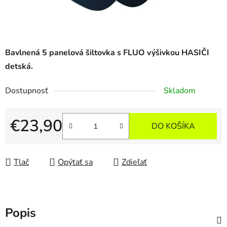
Bavlnená 5 panelová šiltovka s FLUO výšivkou HASIČI
detská.
Dostupnosť
Skladom
€23,90
DO KOŠÍKA
Jednotková cena:
Tlač
Opýtať sa
Zdieľať
Popis